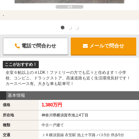
1/3
-
電話で問合わせ
メールで問合せ
ここがおすすめ！
全室６帖以上の４LDK！ファミリーの方でも広々と住めます！小学
校、コンビニ、ドラックストア、高速道路も近く生活環境良好です！
カースペース有。大きな車も駐車可！
基本情報
1,380万円
価格
所在地
神奈川県横須賀市池上4丁目
種類
中古一戸建て
交通
ＪＲ横須賀線 衣笠駅 池上十字路 バス5分 停歩5分