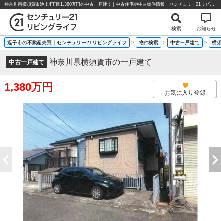
神奈川県横須賀市池上4丁目1,380万円の中古一戸建て｜中古住宅や中古物件情報｜センチュリー21リビングライフ
検索
お知らせ
逗子市の不動産売買｜センチュリー21リビングライフ
>
物件検索
>
中古一戸建て
>
横
神奈川県横須賀市の一戸建て
中古一戸建て
1,380万円
お気に入り登録