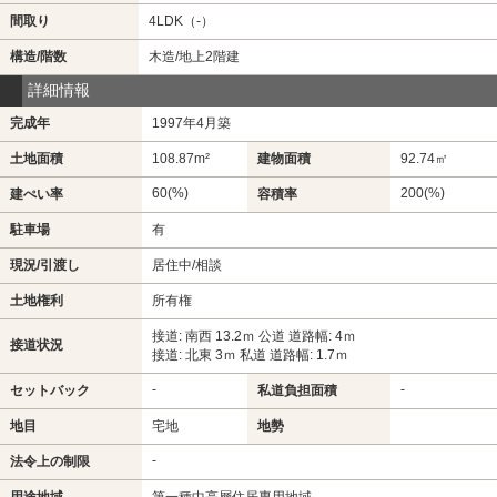
間取り
4LDK（-）
構造/階数
木造/地上2階建
詳細情報
完成年
1997年4月築
土地面積
108.87m²
建物面積
92.74㎡
60(%)
200(%)
建ぺい率
容積率
駐車場
有
現況/引渡し
居住中/相談
土地権利
所有権
接道: 南西 13.2ｍ 公道 道路幅: 4ｍ
接道状況
接道: 北東 3ｍ 私道 道路幅: 1.7ｍ
-
-
セットバック
私道負担面積
地目
宅地
地勢
-
法令上の制限
用途地域
第一種中高層住居専用地域