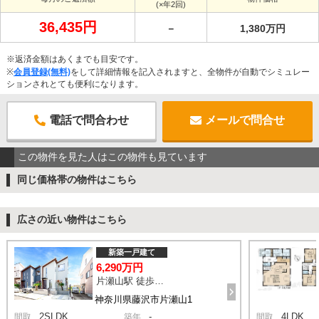
(×年2回)
36,435円
－
1,380万円
※返済金額はあくまでも目安です。
※
会員登録(無料)
をして詳細情報を記入されますと、全物件が自動でシミュレー
ションされとても便利になります。
電話で問合わせ
メールで問合せ
この物件を見た人はこの物件も見ています
同じ価格帯の物件はこちら
広さの近い物件はこちら
新築一戸建て
6,290万円
片瀬山駅 徒歩18分
神奈川県藤沢市片瀬山1
2SLDK
-
4LDK
間取
築年
間取