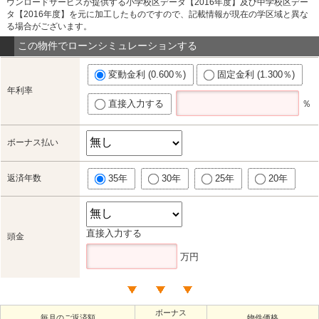
ウンロードサービスが提供する小学校区データ【2016年度】及び中学校区デー
タ【2016年度】を元に加工したものですので、記載情報が現在の学区域と異な
る場合がございます。
この物件でローンシミュレーションする
変動金利 (0.600％)
固定金利 (1.300％)
年利率
直接入力する
％
ボーナス払い
返済年数
35年
30年
25年
20年
直接入力する
頭金
万円
ボーナス
毎月のご返済額
物件価格