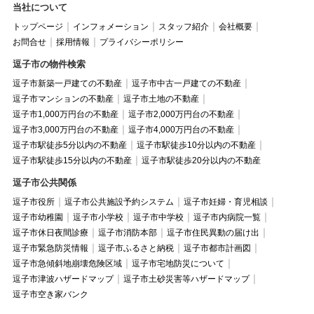
当社について
トップページ
インフォメーション
スタッフ紹介
会社概要
お問合せ
採用情報
プライバシーポリシー
逗子市の物件検索
逗子市新築一戸建ての不動産
逗子市中古一戸建ての不動産
逗子市マンションの不動産
逗子市土地の不動産
逗子市1,000万円台の不動産
逗子市2,000万円台の不動産
逗子市3,000万円台の不動産
逗子市4,000万円台の不動産
逗子市駅徒歩5分以内の不動産
逗子市駅徒歩10分以内の不動産
逗子市駅徒歩15分以内の不動産
逗子市駅徒歩20分以内の不動産
逗子市公共関係
逗子市役所
逗子市公共施設予約システム
逗子市妊婦・育児相談
逗子市幼稚園
逗子市小学校
逗子市中学校
逗子市内病院一覧
逗子市休日夜間診療
逗子市消防本部
逗子市住民異動の届け出
逗子市緊急防災情報
逗子市ふるさと納税
逗子市都市計画図
逗子市急傾斜地崩壊危険区域
逗子市宅地防災について
逗子市津波ハザードマップ
逗子市土砂災害等ハザードマップ
逗子市空き家バンク