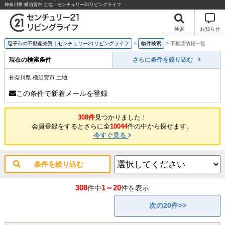
神奈川県 横須賀市 土地｜センチュリー21リビングライフ
検索
お知らせ
逗子市の不動産売買｜センチュリー21リビングライフ
>
物件検索
>
不動産情報一覧
現在の検索条件
さらに条件を絞り込む
神奈川県 横須賀市 土地
この条件で新着メールを登録
308件
見つかりました！
会員登録をするとさらに全
10044
件の中から探せます。
今すぐ見る
条件を絞り込む
308
1～20
件中
件を表示
次の20件>>