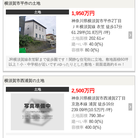
横須賀市平作の土地
土地
1,950万円
神奈川県横須賀市平作2丁目
ＪＲ横須賀線 衣笠 徒歩17分
61.29坪(31.8万円 /坪)
土地面積
202.61㎡
建ぺい率
40.0(%)
容積率
80.0(%)
JR横須賀線衣笠駅まで徒歩圏です！閑静な住宅街に立地。敷地面積60坪
以上！小・中学校が近いです♪ゆったりとした敷地・前面道路約６ｍ！
横須賀市西浦賀の土地
土地
2,500万円
神奈川県横須賀市西浦賀2丁目
京急本線 浦賀 徒歩16分
239.09坪(10.5万円 /坪)
土地面積
790.38㎡
建ぺい率
80.0(%)
容積率
400.0(%)