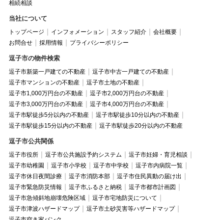
相続相談
当社について
トップページ
インフォメーション
スタッフ紹介
会社概要
お問合せ
採用情報
プライバシーポリシー
逗子市の物件検索
逗子市新築一戸建ての不動産
逗子市中古一戸建ての不動産
逗子市マンションの不動産
逗子市土地の不動産
逗子市1,000万円台の不動産
逗子市2,000万円台の不動産
逗子市3,000万円台の不動産
逗子市4,000万円台の不動産
逗子市駅徒歩5分以内の不動産
逗子市駅徒歩10分以内の不動産
逗子市駅徒歩15分以内の不動産
逗子市駅徒歩20分以内の不動産
逗子市公共関係
逗子市役所
逗子市公共施設予約システム
逗子市妊婦・育児相談
逗子市幼稚園
逗子市小学校
逗子市中学校
逗子市内病院一覧
逗子市休日夜間診療
逗子市消防本部
逗子市住民異動の届け出
逗子市緊急防災情報
逗子市ふるさと納税
逗子市都市計画図
逗子市急傾斜地崩壊危険区域
逗子市宅地防災について
逗子市津波ハザードマップ
逗子市土砂災害等ハザードマップ
逗子市空き家バンク