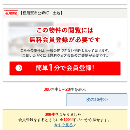
【横須賀市公郷町｜土地】
会員限定
308
1～20
件中
件を表示
次の20件>>
308件
見つかりました！
会員登録をするとさらに全
10044
件の中から探せます。
今すぐ見る