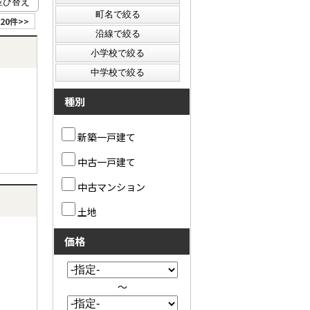
20件>>
種別
新築一戸建て
中古一戸建て
中古マンション
土地
価格
～