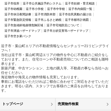
逗子市役所
逗子市公共施設予約システム
逗子市妊婦・育児相談
逗子市幼稚園
逗子市小学校
逗子市中学校
逗子市内病院一覧
逗子市休日夜間診療
逗子市消防本部
逗子市住民異動の届け出
逗子市緊急防災情報
逗子市ふるさと納税
逗子市都市計画図
逗子市急傾斜地崩壊危険区域
逗子市宅地防災について
逗子市津波ハザードマップ
逗子市土砂災害等ハザードマップ
逗子市空き家バンク
逗子市・葉山町エリアの不動産情報ならセンチュリー21リビングライ
フへ！
当社は逗子市・葉山町周辺エリアの物件を中心に不動産のご紹介をし
ております。また、住宅ローンや不動産売却についてのご相談も随時
承ります。
新築戸建、中古マンション、土地の購入等、不動産の事なら当社へお
任せください。
海近物件や海見えの物件情報も充実しております。
事前にお電話をいただければご都合に合わせてご対応をさせていただ
きます。明るい店内、スタッフでお客様のご来店をお待ちしておりま
す。
トップページ
売買物件検索