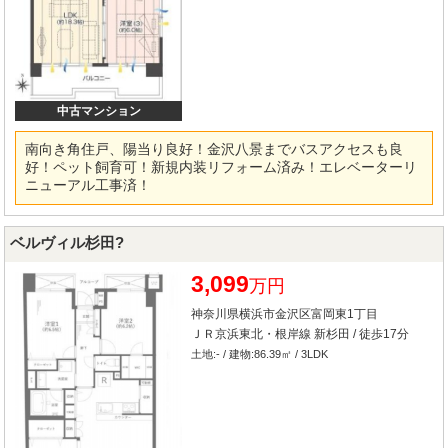
中古マンション
南向き角住戸、陽当り良好！金沢八景までバスアクセスも良
好！ペット飼育可！新規内装リフォーム済み！エレベーターリ
ニューアル工事済！
ベルヴィル杉田?
3,099
万円
神奈川県横浜市金沢区富岡東1丁目
ＪＲ京浜東北・根岸線 新杉田 / 徒歩17分
土地:- / 建物:86.39㎡ / 3LDK