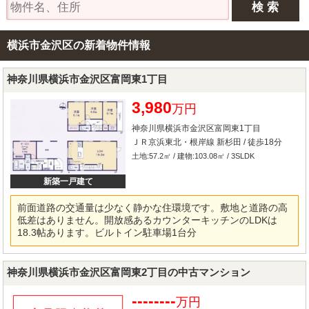
横浜市金沢区の新着物件情報
神奈川県横浜市金沢区富岡東1丁目
3,980
万円
神奈川県横浜市金沢区富岡東1丁目
ＪＲ京浜東北・根岸線 新杉田 / 徒歩18分
土地:57.2㎡ / 建物:103.08㎡ / 3SLDK
新築一戸建て
前面道路の交通量は少なく静かな住環境です。敷地と道路の高
低差はありません。開放感あるカウンターキッチンのLDKは
18.3帖あります。ビルトイン駐車場1台分
神奈川県横浜市金沢区富岡東2丁目の中古マンション
--------
万円