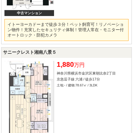
中古マンション
イトーヨーカドーまで徒歩３分！ペット飼育可！リノベーショ
ン物件！充実したセキュリティ体制！管理人常在・モニター付
オートロック・防犯カメラ
サニークレスト湘南八景５
1,880
万円
神奈川県横浜市金沢区東朝比奈2丁目
京急逗子線 六浦 / 徒歩17分
土地:- / 建物:78.67㎡ / 3LDK