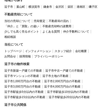
地域から探す
逗子市
葉山町
横須賀市
鎌倉市
金沢区
栄区
港南区
磯子区
不動産売却について
当社の売却について
売却査定
不動産却の流れ
「仲介」と「買取」の違い
不動産売却時の諸費用
少しでも高く売るポイント
よくある質問
仲介手数料について
相続相談
当社について
トップページ
インフォメーション
スタッフ紹介
会社概要
お問合せ
採用情報
プライバシーポリシー
逗子市の物件検索
逗子市新築一戸建ての不動産
逗子市中古一戸建ての不動産
逗子市マンションの不動産
逗子市土地の不動産
逗子市1,000万円台の不動産
逗子市2,000万円台の不動産
逗子市3,000万円台の不動産
逗子市4,000万円台の不動産
逗子市駅徒歩5分以内の不動産
逗子市駅徒歩10分以内の不動産
逗子市駅徒歩15分以内の不動産
逗子市駅徒歩20分以内の不動産
逗子市公共関係