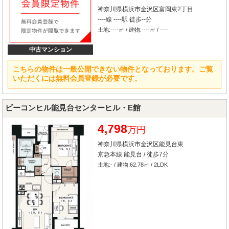
神奈川県横浜市金沢区富岡東2丁目
----線 ----駅 徒歩--分
土地:----㎡ / 建物:----㎡ / ----
中古マンション
こちらの物件は一般公開できない物件となっております。ご覧
いただくには無料会員登録が必要です。
ビーコンヒル能見台センターヒル・E館
4,798
万円
神奈川県横浜市金沢区能見台東
京急本線 能見台 / 徒歩7分
土地:- / 建物:62.78㎡ / 2LDK