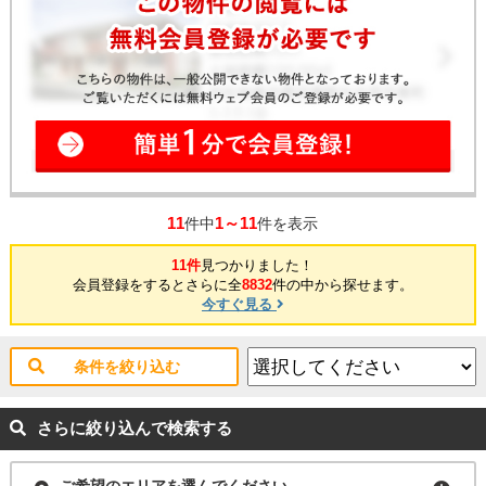
11
1～11
件中
件を表示
11件
見つかりました！
会員登録をするとさらに全
8832
件の中から探せます。
今すぐ見る
条件を絞り込む
さらに絞り込んで検索する