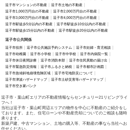
逗子市マンションの不動産
逗子市土地の不動産
逗子市1,000万円台の不動産
逗子市2,000万円台の不動産
逗子市3,000万円台の不動産
逗子市4,000万円台の不動産
逗子市駅徒歩5分以内の不動産
逗子市駅徒歩10分以内の不動産
逗子市駅徒歩15分以内の不動産
逗子市駅徒歩20分以内の不動産
逗子市公共関係
逗子市役所
逗子市公共施設予約システム
逗子市妊婦・育児相談
逗子市幼稚園
逗子市小学校
逗子市中学校
逗子市内病院一覧
逗子市休日夜間診療
逗子市消防本部
逗子市住民異動の届け出
逗子市緊急防災情報
逗子市ふるさと納税
逗子市都市計画図
逗子市急傾斜地崩壊危険区域
逗子市宅地防災について
逗子市津波ハザードマップ
逗子市土砂災害等ハザードマップ
逗子市空き家バンク
逗子市・葉山町エリアの不動産情報ならセンチュリー21リビングライ
フへ！
当社は逗子市・葉山町周辺エリアの物件を中心に不動産のご紹介をし
ております。また、住宅ローンや不動産売却についてのご相談も随時
承ります。
新築戸建、中古マンション、土地の購入等、不動産の事なら当社へお
任せください。