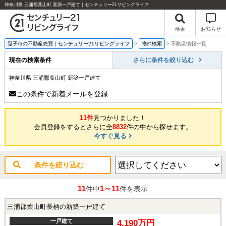
神奈川県 三浦郡葉山町 新築一戸建て｜センチュリー21リビングライフ
検索
お知らせ
逗子市の不動産売買｜センチュリー21リビングライフ
>
物件検索
>
不動産情報一覧
現在の検索条件
さらに条件を絞り込む
神奈川県 三浦郡葉山町 新築一戸建て
この条件で新着メールを登録
11件
見つかりました！
会員登録をするとさらに全
8832
件の中から探せます。
今すぐ見る
条件を絞り込む
11
1～11
件中
件を表示
三浦郡葉山町長柄の新築一戸建て
一戸建て
4,190万円