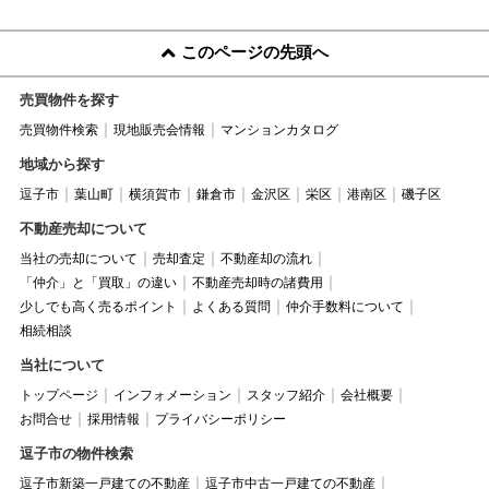
このページの先頭へ
売買物件を探す
売買物件検索
現地販売会情報
マンションカタログ
地域から探す
逗子市
葉山町
横須賀市
鎌倉市
金沢区
栄区
港南区
磯子区
不動産売却について
当社の売却について
売却査定
不動産却の流れ
「仲介」と「買取」の違い
不動産売却時の諸費用
少しでも高く売るポイント
よくある質問
仲介手数料について
相続相談
当社について
トップページ
インフォメーション
スタッフ紹介
会社概要
お問合せ
採用情報
プライバシーポリシー
逗子市の物件検索
逗子市新築一戸建ての不動産
逗子市中古一戸建ての不動産