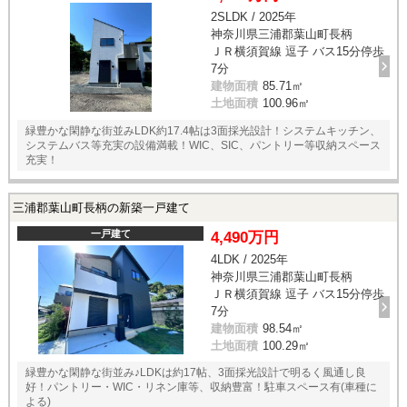
2SLDK / 2025年
神奈川県三浦郡葉山町長柄
ＪＲ横須賀線 逗子 バス15分停歩
7分
建物面積
85.71㎡
土地面積
100.96㎡
緑豊かな閑静な街並みLDK約17.4帖は3面採光設計！システムキッチン、
システムバス等充実の設備満載！WIC、SIC、パントリー等収納スペース
充実！
三浦郡葉山町長柄の新築一戸建て
一戸建て
4,490万円
4LDK / 2025年
神奈川県三浦郡葉山町長柄
ＪＲ横須賀線 逗子 バス15分停歩
7分
建物面積
98.54㎡
土地面積
100.29㎡
緑豊かな閑静な街並み♪LDKは約17帖、3面採光設計で明るく風通し良
好！パントリー・WIC・リネン庫等、収納豊富！駐車スペース有(車種に
よる)