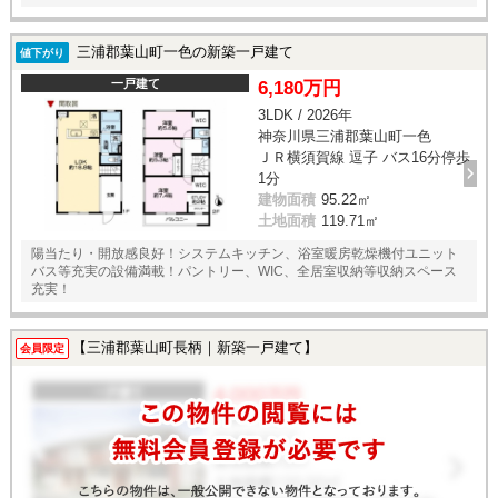
三浦郡葉山町一色の新築一戸建て
値下がり
一戸建て
6,180万円
3LDK / 2026年
神奈川県三浦郡葉山町一色
ＪＲ横須賀線 逗子 バス16分停歩
1分
建物面積
95.22㎡
土地面積
119.71㎡
陽当たり・開放感良好！システムキッチン、浴室暖房乾燥機付ユニット
バス等充実の設備満載！パントリー、WIC、全居室収納等収納スペース
充実！
【三浦郡葉山町長柄｜新築一戸建て】
会員限定