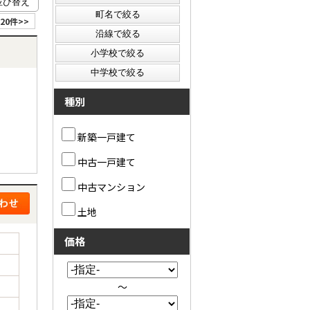
20件>>
種別
新築一戸建て
中古一戸建て
中古マンション
土地
価格
～