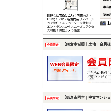
専有
築年
閑静な住宅街に立地！南東向き・
LDK約１７帖・新規内装リノベーシ
1
ョン物件！エレベーターを使わず
エントランスからスムーズにアクセ
ス可能！防犯カメラ設置
【鎌倉市城廻｜土地｜会員様
会員限定
【鎌倉市岡本｜中古マンショ
会員限定