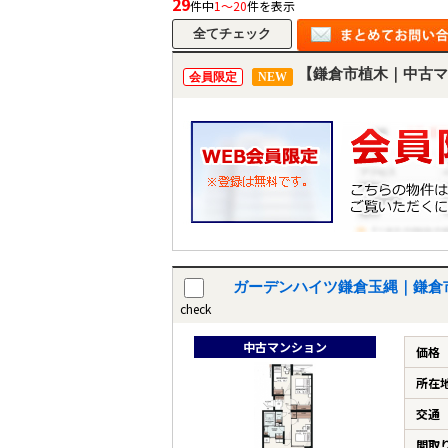
29
件中
1～20
件を表示
【鎌倉市植木｜中古マ
会員限定
NEW
ガーデンハイツ鎌倉玉縄｜鎌倉
check
中古マンション
価格
所在
交通
間取