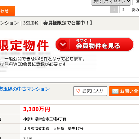
1
2
次の
ンション｜3SLDK｜会員様限定で公開中！】
市玉縄の中古マンション
3,380万円
地
神奈川県鎌倉市玉縄4丁目
ＪＲ東海道本線 大船駅 徒歩17分
り
3LDK