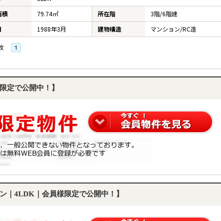
面積
79.74㎡
所在階
3階/6階建
月
1988年3月
建物構造
マンション/RC造
枚
限定で公開中！】
ン｜4LDK｜会員様限定で公開中！】