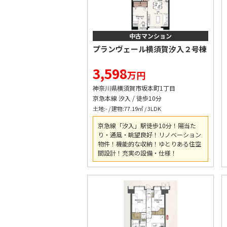
中古マンション
プランヴェール横須賀汐入２号棟
3,598
万円
神奈川県横須賀市坂本町1丁目
京急本線 汐入 / 徒歩10分
土地:- / 建物:77.19㎡ / 3LDK
京急線「汐入」駅徒歩10分！陽当た
り・通風・眺望良好！リノベーション
物件！機能的な収納！ゆとりある住空
間設計！充実の設備・仕様！