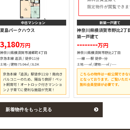
中古マンション
新築一戸建て
夏島パークハウス
神奈川県横須賀市野比2丁
築一戸建て
3,180
--------
万円
万円
神奈川県横須賀市浦郷町4丁目
神奈川県横須賀市野比2丁目
京急本線 追浜 / 徒歩11分
----線 ----駅 徒歩--分
土地:- / 建物:75.04㎡ / 3LDK
土地:----㎡ / 建物:----㎡ / ----
京急本線「追浜」駅徒歩11分！南向き
こちらの物件は一般公開できな
バルコニーのため、陽当り良好！ペッ
となっております。ご覧いただ
ト飼育可！オートロック付きマンショ
無料会員登録が必要です。
ン♪子育てに便利な施設が充実！
新着物件をもっと見る