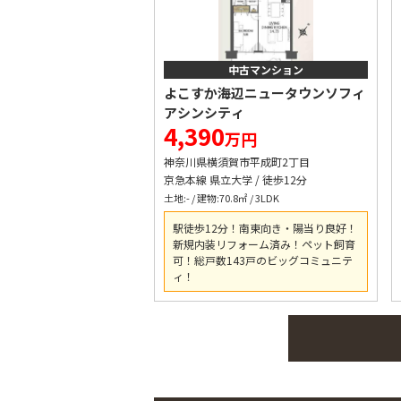
中古マンション
よこすか海辺ニュータウンソフィ
アシンシティ
4,390
万円
神奈川県横須賀市平成町2丁目
京急本線 県立大学 / 徒歩12分
土地:- / 建物:70.8㎡ / 3LDK
駅徒歩12分！南東向き・陽当り良好！
新規内装リフォーム済み！ペット飼育
可！総戸数143戸のビッグコミュニテ
ィ！