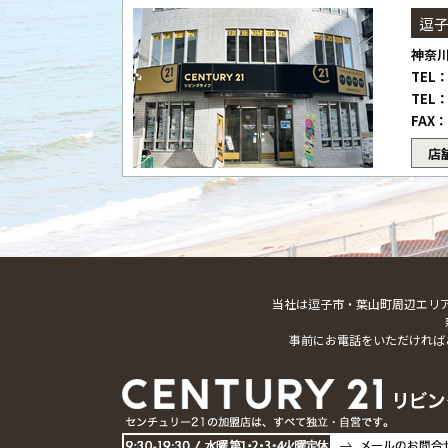
逗
神奈川
TEL：
TEL：
FAX：
店
当社は逗子市・葉山町周辺エリ
事前にお電話をいただければ