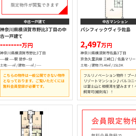
中古一戸建て
中古マンション
神奈川県横須賀市野比3丁目の中
パシフィックヴィラ佐島
古一戸建て
--------
2,497
万円
万円
神奈川県横須賀市野比3丁目
神奈川県横須賀市佐島3丁目
----線 ----駅 徒歩--分
土地:----㎡ / 建物:----㎡ / ----
土地:- / 建物:75.46㎡ / 1SLDK
こちらの物件は一般公開できない物件
フルリノベーション物件！プー
となっております。ご覧いただくには
リゾートマンション♪バルコニ
無料会員登録が必要です。
は富士山と相模湾を望みます！
飼育可(細則有）！