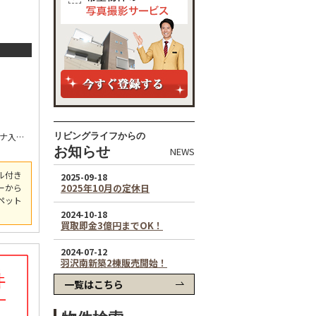
京急久里浜線 三崎口 / 佐島マリーナ入口 バス37分 停歩7分
リビングライフからの
お知らせ
NEWS
ル付き
ーから
ペット
一覧はこちら