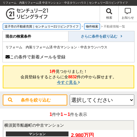
リフォーム 内装リフォーム済 中古マンション・中古タウンハウス｜センチュリー21リビングライフ
検索
お知らせ
逗子市の不動産売買｜センチュリー21リビングライフ
>
物件検索
>
不動産情報一覧
現在の検索条件
さらに条件を絞り込む
リフォーム 内装リフォーム済 中古マンション・中古タウンハウス
この条件で新着メールを登録
1件
見つかりました！
会員登録をするとさらに全
8832
件の中から探せます。
今すぐ見る
条件を絞り込む
1
1～1
件中
件を表示
横須賀市船越町の中古マンション
マンション
2,980万円