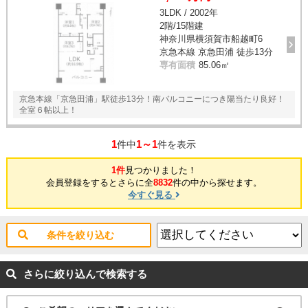
3LDK / 2002年
2階/15階建
神奈川県横須賀市船越町6
京急本線 京急田浦 徒歩13分
専有面積
85.06㎡
京急本線「京急田浦」駅徒歩13分！南バルコニーにつき陽当たり良好！
全室６帖以上！
1
1～1
件中
件を表示
1件
見つかりました！
会員登録をするとさらに全
8832
件の中から探せます。
今すぐ見る
条件を絞り込む
さらに絞り込んで検索する