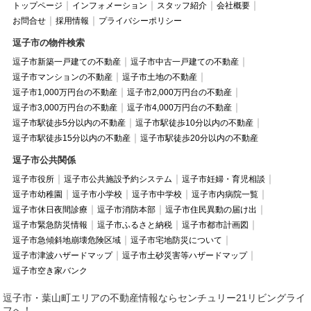
トップページ
インフォメーション
スタッフ紹介
会社概要
お問合せ
採用情報
プライバシーポリシー
逗子市の物件検索
逗子市新築一戸建ての不動産
逗子市中古一戸建ての不動産
逗子市マンションの不動産
逗子市土地の不動産
逗子市1,000万円台の不動産
逗子市2,000万円台の不動産
逗子市3,000万円台の不動産
逗子市4,000万円台の不動産
逗子市駅徒歩5分以内の不動産
逗子市駅徒歩10分以内の不動産
逗子市駅徒歩15分以内の不動産
逗子市駅徒歩20分以内の不動産
逗子市公共関係
逗子市役所
逗子市公共施設予約システム
逗子市妊婦・育児相談
逗子市幼稚園
逗子市小学校
逗子市中学校
逗子市内病院一覧
逗子市休日夜間診療
逗子市消防本部
逗子市住民異動の届け出
逗子市緊急防災情報
逗子市ふるさと納税
逗子市都市計画図
逗子市急傾斜地崩壊危険区域
逗子市宅地防災について
逗子市津波ハザードマップ
逗子市土砂災害等ハザードマップ
逗子市空き家バンク
逗子市・葉山町エリアの不動産情報ならセンチュリー21リビングライ
フへ！