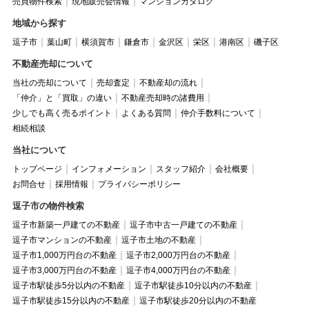
売買物件検索
現地販売会情報
マンションカタログ
地域から探す
逗子市
葉山町
横須賀市
鎌倉市
金沢区
栄区
港南区
磯子区
不動産売却について
当社の売却について
売却査定
不動産却の流れ
「仲介」と「買取」の違い
不動産売却時の諸費用
少しでも高く売るポイント
よくある質問
仲介手数料について
相続相談
当社について
トップページ
インフォメーション
スタッフ紹介
会社概要
お問合せ
採用情報
プライバシーポリシー
逗子市の物件検索
逗子市新築一戸建ての不動産
逗子市中古一戸建ての不動産
逗子市マンションの不動産
逗子市土地の不動産
逗子市1,000万円台の不動産
逗子市2,000万円台の不動産
逗子市3,000万円台の不動産
逗子市4,000万円台の不動産
逗子市駅徒歩5分以内の不動産
逗子市駅徒歩10分以内の不動産
逗子市駅徒歩15分以内の不動産
逗子市駅徒歩20分以内の不動産