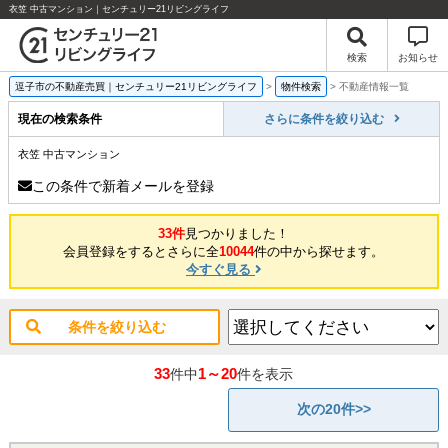
衣笠 中古マンション｜センチュリー21リビングライフ
検索
お知らせ
逗子市の不動産売買｜センチュリー21リビングライフ
>
物件検索
>
不動産情報一覧
現在の検索条件
さらに条件を絞り込む
衣笠 中古マンション
この条件で新着メールを登録
33件
見つかりました！
会員登録をするとさらに全
10044
件の中から探せます。
今すぐ見る
条件を絞り込む
33
1～20
件中
件を表示
次の20件>>