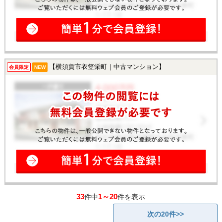
【横須賀市衣笠栄町｜中古マンション】
会員限定
NEW
33
1～20
件中
件を表示
次の20件>>