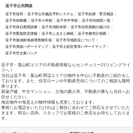
逗子市公共関係
逗子市役所
逗子市公共施設予約システム
逗子市妊婦・育児相談
逗子市幼稚園
逗子市小学校
逗子市中学校
逗子市内病院一覧
逗子市休日夜間診療
逗子市消防本部
逗子市住民異動の届け出
逗子市緊急防災情報
逗子市ふるさと納税
逗子市都市計画図
逗子市急傾斜地崩壊危険区域
逗子市宅地防災について
逗子市津波ハザードマップ
逗子市土砂災害等ハザードマップ
逗子市空き家バンク
逗子市・葉山町エリアの不動産情報ならセンチュリー21リビングライ
フへ！
当社は逗子市・葉山町周辺エリアの物件を中心に不動産のご紹介をし
ております。また、住宅ローンや不動産売却についてのご相談も随時
承ります。
新築戸建、中古マンション、土地の購入等、不動産の事なら当社へお
任せください。
海近物件や海見えの物件情報も充実しております。
事前にお電話をいただければご都合に合わせてご対応をさせていただ
きます。明るい店内、スタッフでお客様のご来店をお待ちしておりま
す。