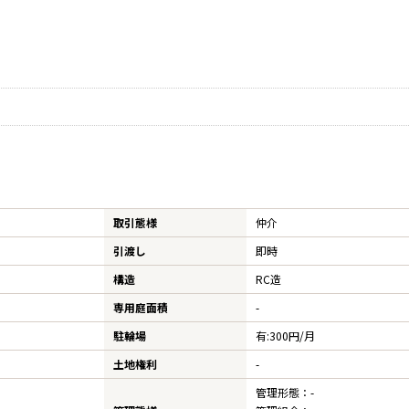
取引態様
仲介
引渡し
即時
構造
RC造
専用庭面積
-
駐輪場
有:300円/月
土地権利
-
管理形態：-