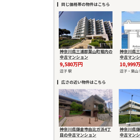
同じ価格帯の物件はこちら
神奈川県三浦郡葉山町堀内の
神奈川県三
中古マンション
中古マンシ
9,580万円
10,999
逗子 駅
逗子・葉山 
広さの近い物件はこちら
神奈川県鎌倉市由比ガ浜4丁
神奈川県鎌
目の中古マンション
中古マンシ