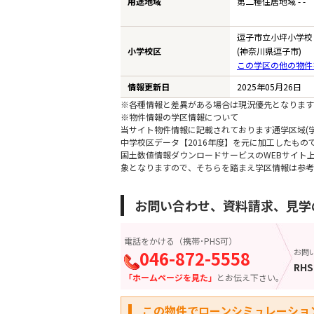
用途地域
第二種住居地域 - -
逗子市立小坪小学校
小学校区
(神奈川県逗子市)
この学区の他の物件
情報更新日
2025年05月26日
※各種情報と差異がある場合は現況優先となります
※物件情報の学区情報について
当サイト物件情報に記載されております通学区域(学
中学校区データ【2016年度】を元に加工したも
国土数値情報ダウンロードサービスのWEBサイト
象となりますので、そちらを踏まえ学区情報は参考
お問い合わせ、資料請求、見学
電話をかける（携帯･PHS可）
046-872-5558
お問
RHS
「ホームページを見た」
とお伝え下さい。
この物件でローンシミュレーショ