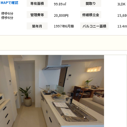
MAPで確認
専有面積
間取り
99.89㎡
3LDK
分 停歩6分
管理費等
修繕積立金
20,800円
15,6
分 停歩6分
築年月
1997年6月築
バルコニー面積
13.4m