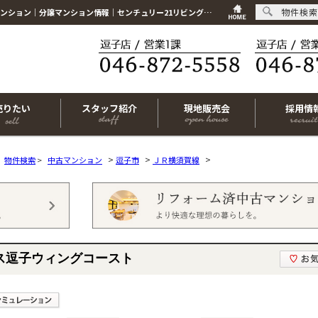
物件検索
東急ドエル・アルス逗子ウィングコースト 神奈川県逗子市小坪4丁目10,580万円の中古マンション｜分譲マンション情報｜センチュリー21リビングライフ
売りたい
スタッフ紹介
現地販売会
採用情
>
>
>
物件検索
>
中古マンション
逗子市
ＪＲ横須賀線
ス逗子ウィングコースト