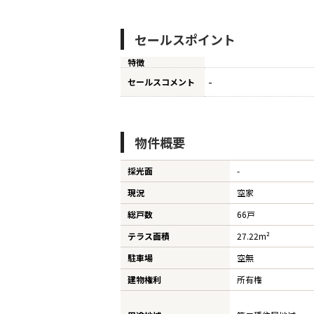
セールスポイント
特徴
-
セールスコメント
物件概要
採光面
-
現況
空家
総戸数
66戸
テラス面積
27.22m²
駐車場
空無
建物権利
所有権