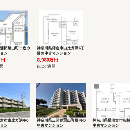
浦郡葉山町一色の
神奈川県鎌倉市由比ガ浜4丁
ョン
目の中古マンション
万円
8,980万円
駅
由比ヶ浜 駅
倉市由比ガ浜4の
神奈川県三浦郡葉山町堀内の
神奈川県横須賀市船越
ョン
中古マンション
中古マンション