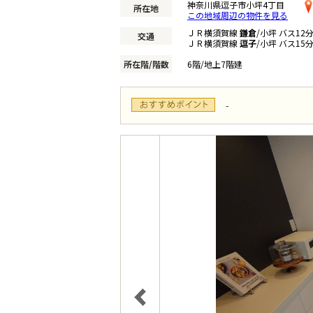
神奈川県逗子市小坪4丁目
所在地
この地域周辺の物件を見る
ＪＲ横須賀線
鎌倉
/小坪 バス12
交通
ＪＲ横須賀線
逗子
/小坪 バス15
所在階/階数
6階/地上7階建
-