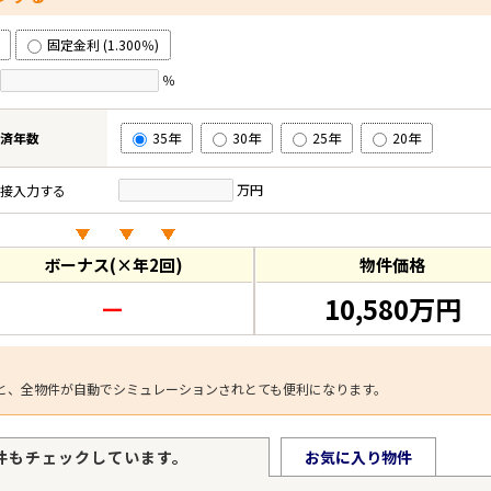
固定金利 (1.300％)
％
済年数
35年
30年
25年
20年
万円
接入力する
ボーナス(×年2回)
物件価格
－
10,580万円
と、全物件が自動でシミュレーションされとても便利になります。
件もチェックしています。
お気に入り物件