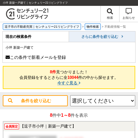
小坪 新築一戸建て｜センチュリー21リビングライフ
検索
お知らせ
逗子市の不動産売買｜センチュリー21リビングライフ
>
物件検索
>
不動産情報一覧
現在の検索条件
さらに条件を絞り込む
小坪 新築一戸建て
この条件で新着メールを登録
8件
見つかりました！
会員登録をするとさらに全
10044
件の中から探せます。
今すぐ見る
条件を絞り込む
8
1～8
件中
件を表示
【逗子市小坪｜新築一戸建て】
会員限定