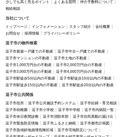
少しでも高く売るポイント
よくある質問
仲介手数料について
相続相談
当社について
トップページ
インフォメーション
スタッフ紹介
会社概要
お問合せ
採用情報
プライバシーポリシー
逗子市の物件検索
逗子市新築一戸建ての不動産
逗子市中古一戸建ての不動産
逗子市マンションの不動産
逗子市土地の不動産
逗子市1,000万円台の不動産
逗子市2,000万円台の不動産
逗子市3,000万円台の不動産
逗子市4,000万円台の不動産
逗子市駅徒歩5分以内の不動産
逗子市駅徒歩10分以内の不動産
逗子市駅徒歩15分以内の不動産
逗子市駅徒歩20分以内の不動産
逗子市公共関係
逗子市役所
逗子市公共施設予約システム
逗子市妊婦・育児相談
逗子市幼稚園
逗子市小学校
逗子市中学校
逗子市内病院一覧
逗子市休日夜間診療
逗子市消防本部
逗子市住民異動の届け出
逗子市緊急防災情報
逗子市ふるさと納税
逗子市都市計画図
逗子市急傾斜地崩壊危険区域
逗子市宅地防災について
逗子市津波ハザードマップ
逗子市土砂災害等ハザードマップ