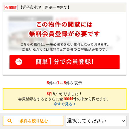
【逗子市小坪｜新築一戸建て】
会員限定
8
1～8
件中
件を表示
8件
見つかりました！
会員登録をするとさらに全
10044
件の中から探せます。
今すぐ見る
条件を絞り込む