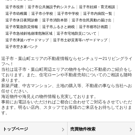
逗子市役所
逗子市公共施設予約システム
逗子市妊婦・育児相談
逗子市幼稚園
逗子市小学校
逗子市中学校
逗子市内病院一覧
逗子市休日夜間診療
逗子市消防本部
逗子市住民異動の届け出
逗子市緊急防災情報
逗子市ふるさと納税
逗子市都市計画図
逗子市急傾斜地崩壊危険区域
逗子市宅地防災について
逗子市津波ハザードマップ
逗子市土砂災害等ハザードマップ
逗子市空き家バンク
逗子市・葉山町エリアの不動産情報ならセンチュリー21リビングライ
フへ！
当社は逗子市・葉山町周辺エリアの物件を中心に不動産のご紹介をし
ております。また、住宅ローンや不動産売却についてのご相談も随時
承ります。
新築戸建、中古マンション、土地の購入等、不動産の事なら当社へお
任せください。
海近物件や海見えの物件情報も充実しております。
事前にお電話をいただければご都合に合わせてご対応をさせていただ
きます。明るい店内、スタッフでお客様のご来店をお待ちしておりま
す。
トップページ
売買物件検索