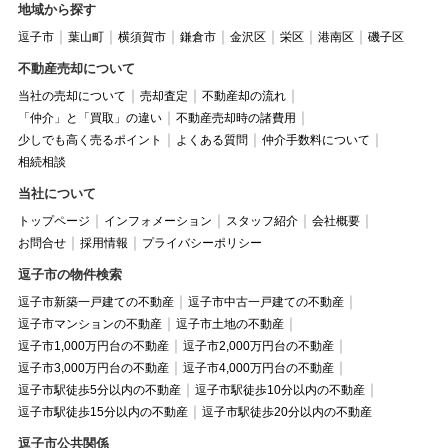
地域から探す
逗子市
葉山町
横須賀市
鎌倉市
金沢区
栄区
港南区
磯子区
不動産売却について
当社の売却について
売却査定
不動産却の流れ
「仲介」と「買取」の違い
不動産売却時の諸費用
少しでも高く売るポイント
よくある質問
仲介手数料について
相続相談
当社について
トップページ
インフォメーション
スタッフ紹介
会社概要
お問合せ
採用情報
プライバシーポリシー
逗子市の物件検索
逗子市新築一戸建ての不動産
逗子市中古一戸建ての不動産
逗子市マンションの不動産
逗子市土地の不動産
逗子市1,000万円台の不動産
逗子市2,000万円台の不動産
逗子市3,000万円台の不動産
逗子市4,000万円台の不動産
逗子市駅徒歩5分以内の不動産
逗子市駅徒歩10分以内の不動産
逗子市駅徒歩15分以内の不動産
逗子市駅徒歩20分以内の不動産
逗子市公共関係