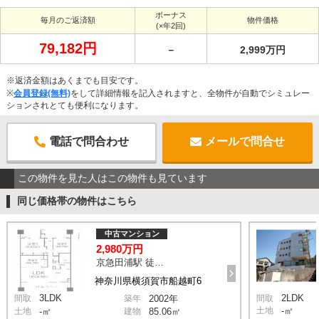
ボーナス
毎月のご返済額
物件価格
(×年2回)
79,182円
－
2,999万円
※返済金額はあくまでも目安です。
※
会員登録(無料)
をして詳細情報を記入されますと、全物件が自動でシミュレー
ションされとても便利になります。
電話で問合わせ
メールで問合せ
この物件を見た人はこの物件も見ています
同じ価格帯の物件はこちら
中古マンション
2,980万円
京急田浦駅 徒歩13分
神奈川県横須賀市船越町6
3LDK
2LDK
間取
築年
2002年
間取
土地
-㎡
土地
-㎡
建物
85.06㎡