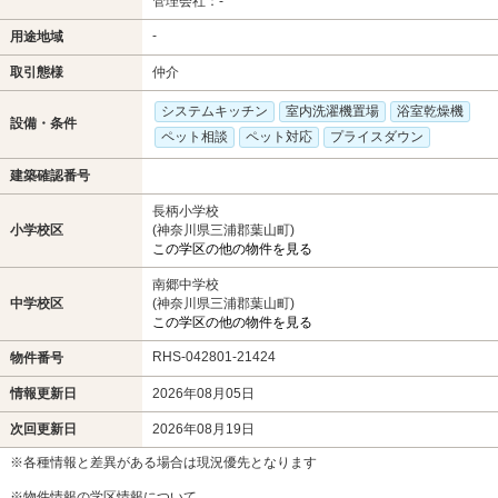
管理会社：-
-
用途地域
取引態様
仲介
システムキッチン
室内洗濯機置場
浴室乾燥機
設備・条件
ペット相談
ペット対応
プライスダウン
建築確認番号
長柄小学校
小学校区
(神奈川県三浦郡葉山町)
この学区の他の物件を見る
南郷中学校
中学校区
(神奈川県三浦郡葉山町)
この学区の他の物件を見る
RHS-042801-21424
物件番号
情報更新日
2026年08月05日
次回更新日
2026年08月19日
※各種情報と差異がある場合は現況優先となります
※物件情報の学区情報について