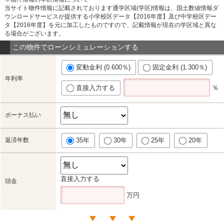
当サイト物件情報に記載されております通学区域(学区)情報は、国土数値情報ダ
ウンロードサービスが提供する小学校区データ【2016年度】及び中学校区デー
タ【2016年度】を元に加工したものですので、記載情報が現在の学区域と異な
る場合がございます。
この物件でローンシミュレーションする
変動金利 (0.600％)
固定金利 (1.300％)
年利率
直接入力する
％
ボーナス払い
返済年数
35年
30年
25年
20年
直接入力する
頭金
万円