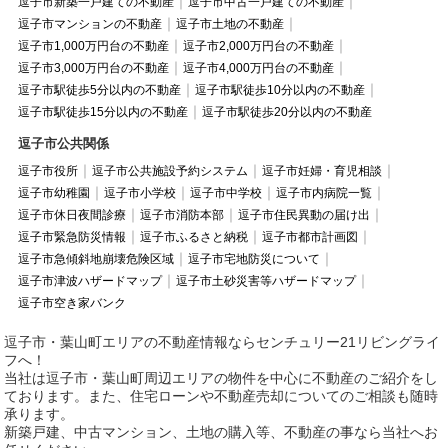
逗子市新築一戸建ての不動産
逗子市中古一戸建ての不動産
逗子市マンションの不動産
逗子市土地の不動産
逗子市1,000万円台の不動産
逗子市2,000万円台の不動産
逗子市3,000万円台の不動産
逗子市4,000万円台の不動産
逗子市駅徒歩5分以内の不動産
逗子市駅徒歩10分以内の不動産
逗子市駅徒歩15分以内の不動産
逗子市駅徒歩20分以内の不動産
逗子市公共関係
逗子市役所
逗子市公共施設予約システム
逗子市妊婦・育児相談
逗子市幼稚園
逗子市小学校
逗子市中学校
逗子市内病院一覧
逗子市休日夜間診療
逗子市消防本部
逗子市住民異動の届け出
逗子市緊急防災情報
逗子市ふるさと納税
逗子市都市計画図
逗子市急傾斜地崩壊危険区域
逗子市宅地防災について
逗子市津波ハザードマップ
逗子市土砂災害等ハザードマップ
逗子市空き家バンク
逗子市・葉山町エリアの不動産情報ならセンチュリー21リビングライ
フへ！
当社は逗子市・葉山町周辺エリアの物件を中心に不動産のご紹介をし
ております。また、住宅ローンや不動産売却についてのご相談も随時
承ります。
新築戸建、中古マンション、土地の購入等、不動産の事なら当社へお