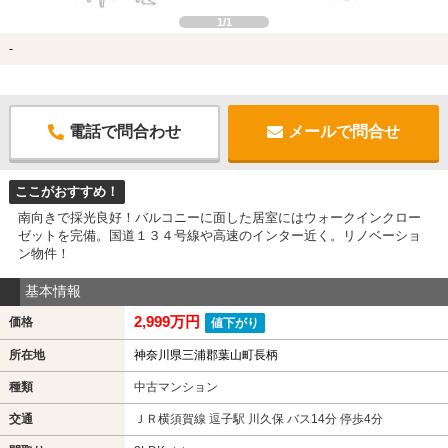
1/1
-
電話で問合わせ
メールで問合せ
ここがおすすめ！
南向きで採光良好！バルコニーに面した居室にはウォークインクロー
ゼットを完備。国道１３４号線や高速のインター近く。リノベーショ
ン物件！
基本情報
2,999万円
価格
値下がり
所在地
神奈川県三浦郡葉山町長柄
種類
中古マンション
交通
ＪＲ横須賀線 逗子駅 川久保 バス14分 停歩4分