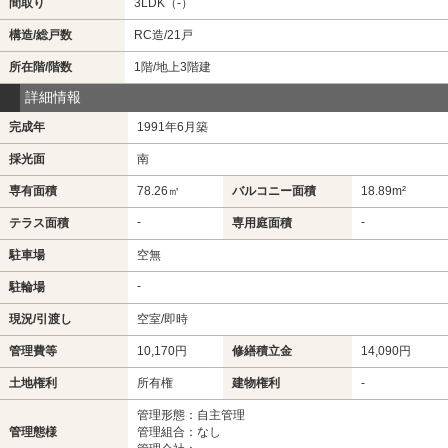
間取り
3LDK（-）
構造/総戸数
RC造/21戸
所在階/階数
1階/地上3階建
詳細情報
完成年
1991年6月築
採光面
南
専有面積
78.26㎡
バルコニー面積
18.89m²
-
-
テラス面積
専用庭面積
駐車場
空無
-
駐輪場
現況/引渡し
空室/即時
管理費等
10,170円
修繕積立金
14,090円
土地権利
所有権
建物権利
-
管理形態：自主管理
管理態様
管理組合：なし