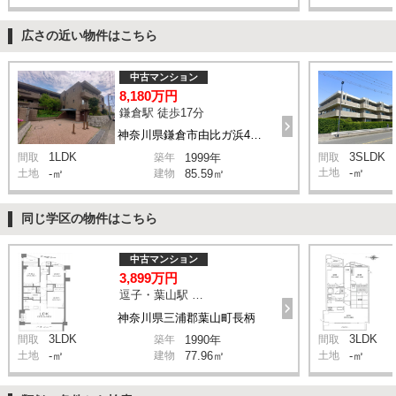
広さの近い物件はこちら
中古マンション
8,180万円
鎌倉駅 徒歩17分
神奈川県鎌倉市由比ガ浜4丁目
1LDK
3SLDK
間取
築年
1999年
間取
土地
-㎡
土地
-㎡
建物
85.59㎡
同じ学区の物件はこちら
中古マンション
3,899万円
逗子・葉山駅 バス4分 停歩2分
神奈川県三浦郡葉山町長柄
3LDK
3LDK
間取
築年
1990年
間取
土地
-㎡
建物
77.96㎡
土地
-㎡