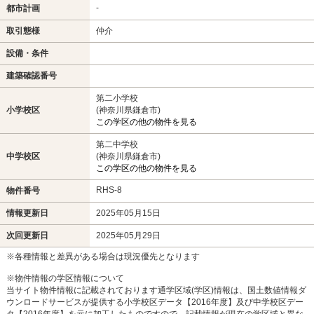
-
都市計画
取引態様
仲介
設備・条件
建築確認番号
第二小学校
小学校区
(神奈川県鎌倉市)
この学区の他の物件を見る
第二中学校
中学校区
(神奈川県鎌倉市)
この学区の他の物件を見る
RHS-8
物件番号
情報更新日
2025年05月15日
次回更新日
2025年05月29日
※各種情報と差異がある場合は現況優先となります
※物件情報の学区情報について
当サイト物件情報に記載されております通学区域(学区)情報は、国土数値情報ダ
ウンロードサービスが提供する小学校区データ【2016年度】及び中学校区デー
タ【2016年度】を元に加工したものですので、記載情報が現在の学区域と異な