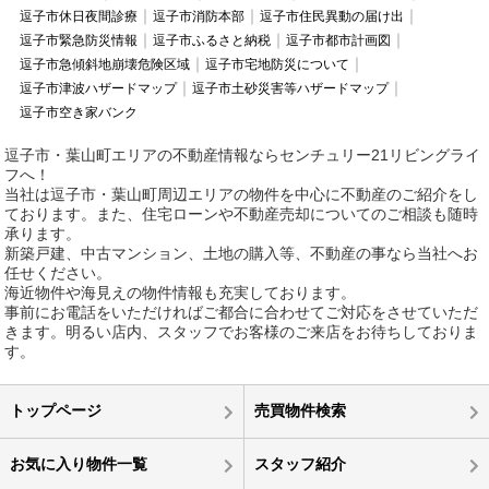
逗子市休日夜間診療
逗子市消防本部
逗子市住民異動の届け出
逗子市緊急防災情報
逗子市ふるさと納税
逗子市都市計画図
逗子市急傾斜地崩壊危険区域
逗子市宅地防災について
逗子市津波ハザードマップ
逗子市土砂災害等ハザードマップ
逗子市空き家バンク
逗子市・葉山町エリアの不動産情報ならセンチュリー21リビングライ
フへ！
当社は逗子市・葉山町周辺エリアの物件を中心に不動産のご紹介をし
ております。また、住宅ローンや不動産売却についてのご相談も随時
承ります。
新築戸建、中古マンション、土地の購入等、不動産の事なら当社へお
任せください。
海近物件や海見えの物件情報も充実しております。
事前にお電話をいただければご都合に合わせてご対応をさせていただ
きます。明るい店内、スタッフでお客様のご来店をお待ちしておりま
す。
トップページ
売買物件検索
お気に入り物件一覧
スタッフ紹介