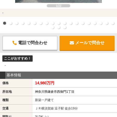
1/22
-
電話で問合わせ
メールで問合せ
ここがおすすめ！
-
基本情報
14,980万円
価格
所在地
神奈川県鎌倉市西御門1丁目
種類
新築一戸建て
交通
ＪＲ横須賀線 逗子駅 徒歩19分
間取り
3LDK（-）