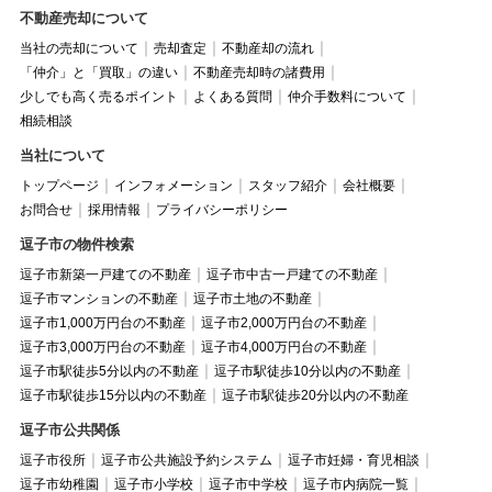
不動産売却について
当社の売却について
売却査定
不動産却の流れ
「仲介」と「買取」の違い
不動産売却時の諸費用
少しでも高く売るポイント
よくある質問
仲介手数料について
相続相談
当社について
トップページ
インフォメーション
スタッフ紹介
会社概要
お問合せ
採用情報
プライバシーポリシー
逗子市の物件検索
逗子市新築一戸建ての不動産
逗子市中古一戸建ての不動産
逗子市マンションの不動産
逗子市土地の不動産
逗子市1,000万円台の不動産
逗子市2,000万円台の不動産
逗子市3,000万円台の不動産
逗子市4,000万円台の不動産
逗子市駅徒歩5分以内の不動産
逗子市駅徒歩10分以内の不動産
逗子市駅徒歩15分以内の不動産
逗子市駅徒歩20分以内の不動産
逗子市公共関係
逗子市役所
逗子市公共施設予約システム
逗子市妊婦・育児相談
逗子市幼稚園
逗子市小学校
逗子市中学校
逗子市内病院一覧