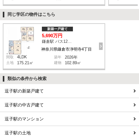
同じ学区の物件はこちら
新築一戸建て
5,690万円
鎌倉駅 バス12分 停歩10分
神奈川県鎌倉市浄明寺4丁目
4LDK
間取
築年
2026年
土地
175.21㎡
建物
102.89㎡
類似の条件から検索
逗子駅の新築戸建て
逗子駅の中古戸建て
逗子駅のマンション
逗子駅の土地