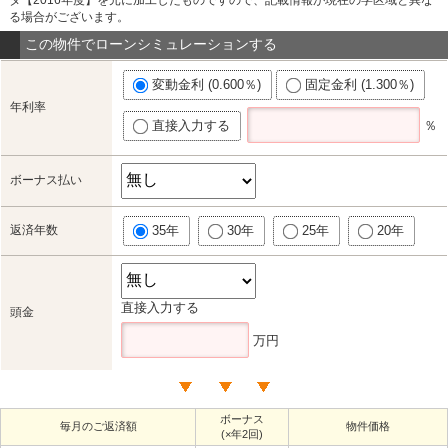
る場合がございます。
この物件でローンシミュレーションする
変動金利 (0.600％)
固定金利 (1.300％)
年利率
直接入力する
％
ボーナス払い
返済年数
35年
30年
25年
20年
直接入力する
頭金
万円
ボーナス
毎月のご返済額
物件価格
(×年2回)