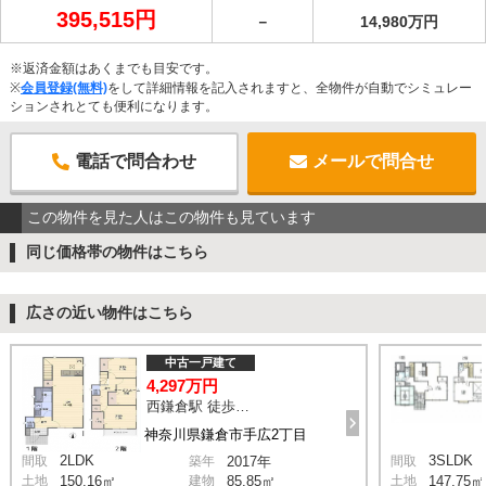
395,515円
－
14,980万円
※返済金額はあくまでも目安です。
※
会員登録(無料)
をして詳細情報を記入されますと、全物件が自動でシミュレー
ションされとても便利になります。
電話で問合わせ
メールで問合せ
この物件を見た人はこの物件も見ています
同じ価格帯の物件はこちら
広さの近い物件はこちら
中古一戸建て
4,297万円
西鎌倉駅 徒歩15分
神奈川県鎌倉市手広2丁目
2LDK
3SLDK
間取
築年
2017年
間取
土地
150.16㎡
建物
85.85㎡
土地
147.75㎡