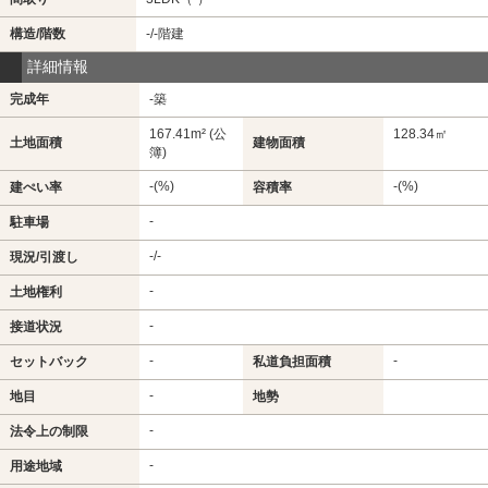
構造/階数
-/-階建
詳細情報
完成年
-築
167.41m² (公
128.34㎡
土地面積
建物面積
簿)
-(%)
-(%)
建ぺい率
容積率
-
駐車場
-/-
現況/引渡し
-
土地権利
-
接道状況
-
-
セットバック
私道負担面積
-
地目
地勢
-
法令上の制限
-
用途地域