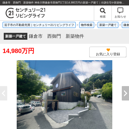
鎌倉市 西御門 新築物件 神奈川県鎌倉市西御門1丁目14,980万円の新築一戸建て｜分譲住宅や新築物件｜センチュリー21リビングライフ
検索
お知らせ
逗子市の不動産売買｜センチュリー21リビングライフ
>
物件検索
>
新築一戸建て
>
鎌
鎌倉市 西御門 新築物件
新築一戸建て
14,980万円
お気に入り登録