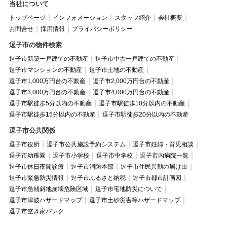
当社について
トップページ
インフォメーション
スタッフ紹介
会社概要
お問合せ
採用情報
プライバシーポリシー
逗子市の物件検索
逗子市新築一戸建ての不動産
逗子市中古一戸建ての不動産
逗子市マンションの不動産
逗子市土地の不動産
逗子市1,000万円台の不動産
逗子市2,000万円台の不動産
逗子市3,000万円台の不動産
逗子市4,000万円台の不動産
逗子市駅徒歩5分以内の不動産
逗子市駅徒歩10分以内の不動産
逗子市駅徒歩15分以内の不動産
逗子市駅徒歩20分以内の不動産
逗子市公共関係
逗子市役所
逗子市公共施設予約システム
逗子市妊婦・育児相談
逗子市幼稚園
逗子市小学校
逗子市中学校
逗子市内病院一覧
逗子市休日夜間診療
逗子市消防本部
逗子市住民異動の届け出
逗子市緊急防災情報
逗子市ふるさと納税
逗子市都市計画図
逗子市急傾斜地崩壊危険区域
逗子市宅地防災について
逗子市津波ハザードマップ
逗子市土砂災害等ハザードマップ
逗子市空き家バンク