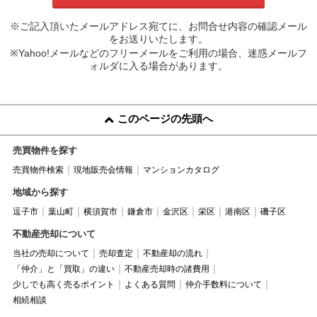
※ご記入頂いたメールアドレス宛てに、お問合せ内容の確認メール
をお送りいたします。
※Yahoo!メールなどのフリーメールをご利用の場合、迷惑メールフ
ォルダに入る場合があります。
このページの先頭へ
売買物件を探す
売買物件検索
現地販売会情報
マンションカタログ
地域から探す
逗子市
葉山町
横須賀市
鎌倉市
金沢区
栄区
港南区
磯子区
不動産売却について
当社の売却について
売却査定
不動産却の流れ
「仲介」と「買取」の違い
不動産売却時の諸費用
少しでも高く売るポイント
よくある質問
仲介手数料について
相続相談