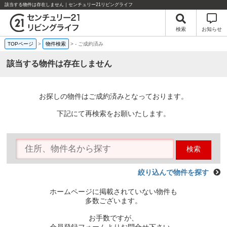
該当する物件は存在しません｜センチュリー21リビングライフ
検索
お知らせ
TOPページ
>
物件検索
>
-
ご成約済み
該当する物件は存在しません
お探しの物件はご成約済みとなっております。
下記にて再検索をお願いたします。
検索
絞り込んで物件を探す
ホームページに掲載されていない物件も
多数ございます。
お手数ですが、
会員登録フォームよりお問合せ下さい。