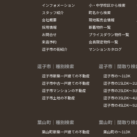
インフォメーション
小・中学校区から検索
スタッフ紹介
町名から検索
会社概要
現地販売会情報
採用情報
新着物件一覧
お問合せ
プライスダウン物件一覧
来店予約
会員限定物件一覧
逗子市の街紹介
マンションカタログ
逗子市｜種別検索
逗子市｜間取り検
逗子市新築一戸建ての不動産
逗子市の～1LDK
逗子市中古一戸建ての不動産
逗子市の1SLDK～2L
逗子市マンションの不動産
逗子市の2SLDK～3L
逗子市土地の不動産
逗子市の3SLDK～4L
逗子市の4SLDK～5
葉山町｜種別検索
葉山町｜間取り検
葉山町新築一戸建ての不動産
葉山町の～1LDK