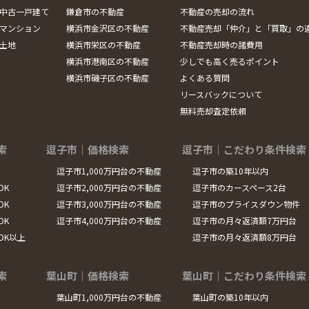
中古一戸建て
鎌倉市の不動産
不動産の売却の流れ
マンション
横浜市金沢区の不動産
不動産売却「仲介」と「買取」の
土地
横浜市栄区の不動産
不動産売却時の諸費用
横浜市港南区の不動産
少しでも高く売るポイント
横浜市磯子区の不動産
よくある質問
リースバックについて
無料売却査定依頼
索
逗子市｜価格検索
逗子市｜こだわり条件検索
逗子市1,000万円台の不動産
逗子市の築10年以内
DK
逗子市2,000万円台の不動産
逗子市のカースペース2台
DK
逗子市3,000万円台の不動産
逗子市のプライスダウン物件
DK
逗子市4,000万円台の不動産
逗子市の月々返済額7万円台
LDK以上
逗子市の月々返済額8万円台
索
葉山町｜価格検索
葉山町｜こだわり条件検索
葉山町1,000万円台の不動産
葉山町の築10年以内