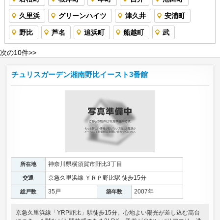
久里浜
グリーンハイツ
津久井
安浦町
野比
芦名
追浜町
船越町
武
次の10件>>
チュリスガーデン湘南野比イースト3番館
神奈川県横須賀市野比3丁目
所在地
京急久里浜線 ＹＲＰ野比駅 徒歩15分
交通
35戸
2007年
総戸数
築年数
京急久里浜線「YRP野比」駅徒歩15分。心地よい陽光が差し込む高台