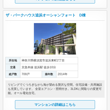
ザ・パークハウス追浜オーシャンフォート D棟
神奈川県横須賀市追浜東町2丁目
所在地
京急本線 追浜駅 徒歩10分
交通
709戸
2014年
総戸数
築年数
リビングでくつろぎながら海が望める贅沢な空間。住宅設備・共用施設
も充実しています。 全室エアコン・照明付き。3LDKに間取りの変更可
能。オール電化住宅。
マンションの詳細はこちら