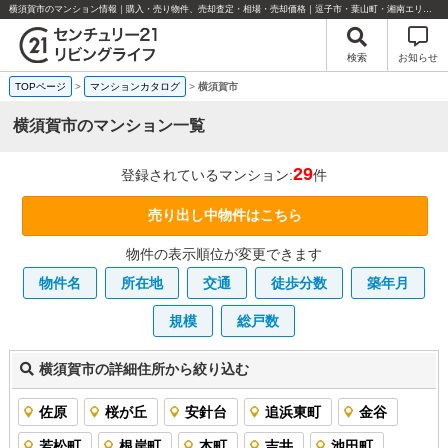
横須賀市のマンション情報｜購入・売り物件、売却査定・相場・売却価格｜逗子市・葉山町・湘南エリアの不動産のことならセンチュリー21リビングライフにお任せください！
検索
お知らせ
TOPページ
>
マンションカタログ
>
横須賀市
横須賀市のマンション一覧
29
登録されているマンション:
件
売り出し中物件はこちら
物件の表示順位が変更できます
物件名
所在地
交通
徒歩分数
築年月
規模
総戸数
横須賀市の詳細住所から絞り込む
佐原
桜が丘
安針台
追浜東町
金谷
若松町
根岸町
本町
吉井
池田町