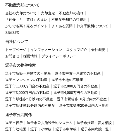
不動産売却について
当社の売却について
売却査定
不動産却の流れ
「仲介」と「買取」の違い
不動産売却時の諸費用
少しでも高く売るポイント
よくある質問
仲介手数料について
相続相談
当社について
トップページ
インフォメーション
スタッフ紹介
会社概要
お問合せ
採用情報
プライバシーポリシー
逗子市の物件検索
逗子市新築一戸建ての不動産
逗子市中古一戸建ての不動産
逗子市マンションの不動産
逗子市土地の不動産
逗子市1,000万円台の不動産
逗子市2,000万円台の不動産
逗子市3,000万円台の不動産
逗子市4,000万円台の不動産
逗子市駅徒歩5分以内の不動産
逗子市駅徒歩10分以内の不動産
逗子市駅徒歩15分以内の不動産
逗子市駅徒歩20分以内の不動産
逗子市公共関係
逗子市役所
逗子市公共施設予約システム
逗子市妊婦・育児相談
逗子市幼稚園
逗子市小学校
逗子市中学校
逗子市内病院一覧