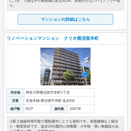
につき、１階ながら開放感のある3LDK。段差が少ないバリアフリー造
り。
マンションの詳細はこちら
リノベーションマンション クリオ横須賀本町
神奈川県横須賀市本町1丁目
所在地
京急本線 横須賀中央駅 徒歩8分
交通
92戸
2007年
総戸数
築年数
３駅２路線利用可能で通勤通学にとても便利です。前面建物なく陽当
り・眺望良好です。徒歩10分圏内に幼稚園・小学校・買い物施設があ