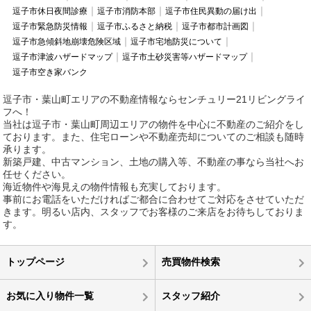
逗子市休日夜間診療
逗子市消防本部
逗子市住民異動の届け出
逗子市緊急防災情報
逗子市ふるさと納税
逗子市都市計画図
逗子市急傾斜地崩壊危険区域
逗子市宅地防災について
逗子市津波ハザードマップ
逗子市土砂災害等ハザードマップ
逗子市空き家バンク
逗子市・葉山町エリアの不動産情報ならセンチュリー21リビングライ
フへ！
当社は逗子市・葉山町周辺エリアの物件を中心に不動産のご紹介をし
ております。また、住宅ローンや不動産売却についてのご相談も随時
承ります。
新築戸建、中古マンション、土地の購入等、不動産の事なら当社へお
任せください。
海近物件や海見えの物件情報も充実しております。
事前にお電話をいただければご都合に合わせてご対応をさせていただ
きます。明るい店内、スタッフでお客様のご来店をお待ちしておりま
す。
トップページ
売買物件検索
お気に入り物件一覧
スタッフ紹介