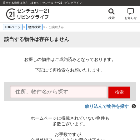
該当する物件は存在しません｜センチュリー21リビングライフ
検索
お知らせ
TOPページ
>
物件検索
>
-
ご成約済み
該当する物件は存在しません
お探しの物件はご成約済みとなっております。
下記にて再検索をお願いたします。
検索
絞り込んで物件を探す
ホームページに掲載されていない物件も
多数ございます。
お手数ですが、
会員登録フォームよりお問合せ下さい。