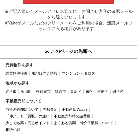
※ご記入頂いたメールアドレス宛てに、お問合せ内容の確認メール
をお送りいたします。
※Yahoo!メールなどのフリーメールをご利用の場合、迷惑メールフ
ォルダに入る場合があります。
このページの先頭へ
売買物件を探す
売買物件検索
現地販売会情報
マンションカタログ
地域から探す
逗子市
葉山町
横須賀市
鎌倉市
金沢区
栄区
港南区
磯子区
不動産売却について
当社の売却について
売却査定
不動産却の流れ
「仲介」と「買取」の違い
不動産売却時の諸費用
少しでも高く売るポイント
よくある質問
仲介手数料について
相続相談