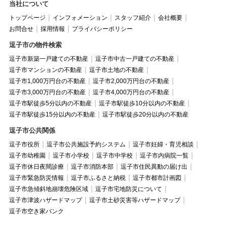
当社について
トップページ
インフォメーション
スタッフ紹介
会社概要
お問合せ
採用情報
プライバシーポリシー
逗子市の物件検索
逗子市新築一戸建ての不動産
逗子市中古一戸建ての不動産
逗子市マンションの不動産
逗子市土地の不動産
逗子市1,000万円台の不動産
逗子市2,000万円台の不動産
逗子市3,000万円台の不動産
逗子市4,000万円台の不動産
逗子市駅徒歩5分以内の不動産
逗子市駅徒歩10分以内の不動産
逗子市駅徒歩15分以内の不動産
逗子市駅徒歩20分以内の不動産
逗子市公共関係
逗子市役所
逗子市公共施設予約システム
逗子市妊婦・育児相談
逗子市幼稚園
逗子市小学校
逗子市中学校
逗子市内病院一覧
逗子市休日夜間診療
逗子市消防本部
逗子市住民異動の届け出
逗子市緊急防災情報
逗子市ふるさと納税
逗子市都市計画図
逗子市急傾斜地崩壊危険区域
逗子市宅地防災について
逗子市津波ハザードマップ
逗子市土砂災害等ハザードマップ
逗子市空き家バンク