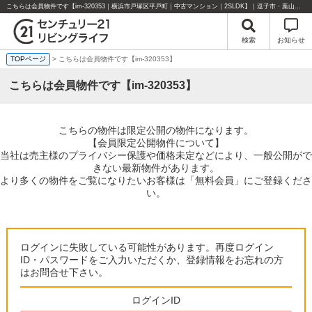
こちらは会員物件です【im-320353｜横浜市戸塚区平戸町｜中古マンション｜2SLDK】｜逗子市・葉山町・湘南エリアの不動産のことならセンチュリー21リビングライフにお任せください！
検索
お知らせ
TOPページ
> こちらは会員物件です【im-320353】
こちらは会員物件です【im-320353】
こちらの物件は限定公開の物件になります。
【会員限定公開物件について】
当社は売主様のプライバシー保護や価格未定などにより、一般公開がで
きない最新物件があります。
より多くの物件をご覧になりたいお客様は「無料会員」にご登録くださ
い。
ログインに失敗している可能性があります。再度ログイン
ID・パスワードをご入力いただくか、登録情報をお忘れの方
はお問合せ下さい。
ログインID