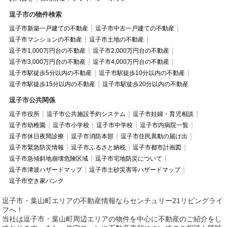
逗子市の物件検索
逗子市新築一戸建ての不動産
逗子市中古一戸建ての不動産
逗子市マンションの不動産
逗子市土地の不動産
逗子市1,000万円台の不動産
逗子市2,000万円台の不動産
逗子市3,000万円台の不動産
逗子市4,000万円台の不動産
逗子市駅徒歩5分以内の不動産
逗子市駅徒歩10分以内の不動産
逗子市駅徒歩15分以内の不動産
逗子市駅徒歩20分以内の不動産
逗子市公共関係
逗子市役所
逗子市公共施設予約システム
逗子市妊婦・育児相談
逗子市幼稚園
逗子市小学校
逗子市中学校
逗子市内病院一覧
逗子市休日夜間診療
逗子市消防本部
逗子市住民異動の届け出
逗子市緊急防災情報
逗子市ふるさと納税
逗子市都市計画図
逗子市急傾斜地崩壊危険区域
逗子市宅地防災について
逗子市津波ハザードマップ
逗子市土砂災害等ハザードマップ
逗子市空き家バンク
逗子市・葉山町エリアの不動産情報ならセンチュリー21リビングライ
フへ！
当社は逗子市・葉山町周辺エリアの物件を中心に不動産のご紹介をし