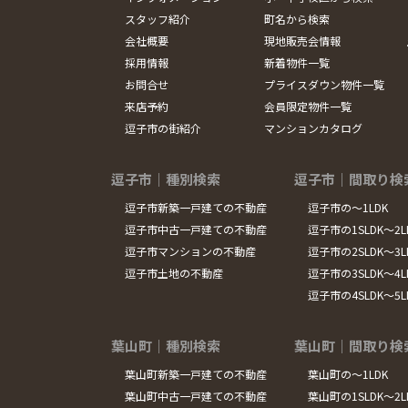
スタッフ紹介
町名から検索
会社概要
現地販売会情報
採用情報
新着物件一覧
お問合せ
プライスダウン物件一覧
来店予約
会員限定物件一覧
逗子市の街紹介
マンションカタログ
逗子市｜種別検索
逗子市｜間取り検
逗子市新築一戸建ての不動産
逗子市の～1LDK
逗子市中古一戸建ての不動産
逗子市の1SLDK～2L
逗子市マンションの不動産
逗子市の2SLDK～3L
逗子市土地の不動産
逗子市の3SLDK～4L
逗子市の4SLDK～5
葉山町｜種別検索
葉山町｜間取り検
葉山町新築一戸建ての不動産
葉山町の～1LDK
葉山町中古一戸建ての不動産
葉山町の1SLDK～2L