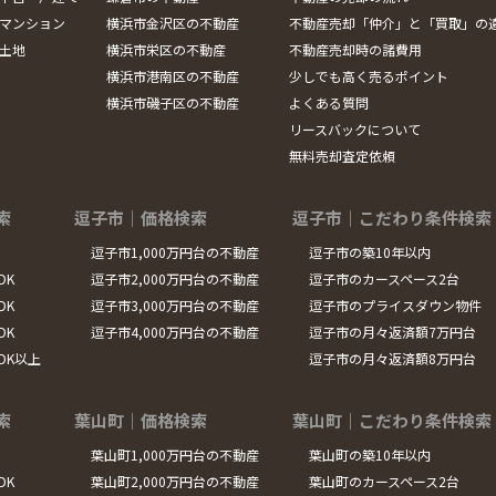
マンション
横浜市金沢区の不動産
不動産売却「仲介」と「買取」の
土地
横浜市栄区の不動産
不動産売却時の諸費用
横浜市港南区の不動産
少しでも高く売るポイント
横浜市磯子区の不動産
よくある質問
リースバックについて
無料売却査定依頼
索
逗子市｜価格検索
逗子市｜こだわり条件検索
逗子市1,000万円台の不動産
逗子市の築10年以内
DK
逗子市2,000万円台の不動産
逗子市のカースペース2台
DK
逗子市3,000万円台の不動産
逗子市のプライスダウン物件
DK
逗子市4,000万円台の不動産
逗子市の月々返済額7万円台
LDK以上
逗子市の月々返済額8万円台
索
葉山町｜価格検索
葉山町｜こだわり条件検索
葉山町1,000万円台の不動産
葉山町の築10年以内
DK
葉山町2,000万円台の不動産
葉山町のカースペース2台