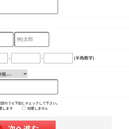
-
-
(半角数字)
確認のうえ下記にチェックして下さい。
意します
同意しません