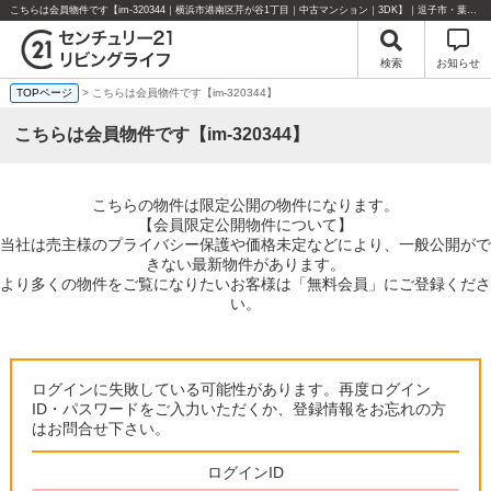
こちらは会員物件です【im-320344｜横浜市港南区芹が谷1丁目｜中古マンション｜3DK】｜逗子市・葉山町・湘南エリアの不動産のことならセンチュリー21リビングライフにお任せください！
検索
お知らせ
TOPページ
> こちらは会員物件です【im-320344】
こちらは会員物件です【im-320344】
こちらの物件は限定公開の物件になります。
【会員限定公開物件について】
当社は売主様のプライバシー保護や価格未定などにより、一般公開がで
きない最新物件があります。
より多くの物件をご覧になりたいお客様は「無料会員」にご登録くださ
い。
ログインに失敗している可能性があります。再度ログイン
ID・パスワードをご入力いただくか、登録情報をお忘れの方
はお問合せ下さい。
ログインID