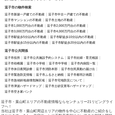
逗子市の物件検索
逗子市新築一戸建ての不動産
逗子市中古一戸建ての不動産
逗子市マンションの不動産
逗子市土地の不動産
逗子市1,000万円台の不動産
逗子市2,000万円台の不動産
逗子市3,000万円台の不動産
逗子市4,000万円台の不動産
逗子市駅徒歩5分以内の不動産
逗子市駅徒歩10分以内の不動産
逗子市駅徒歩15分以内の不動産
逗子市駅徒歩20分以内の不動産
逗子市公共関係
逗子市役所
逗子市公共施設予約システム
逗子市妊婦・育児相談
逗子市幼稚園
逗子市小学校
逗子市中学校
逗子市内病院一覧
逗子市休日夜間診療
逗子市消防本部
逗子市住民異動の届け出
逗子市緊急防災情報
逗子市ふるさと納税
逗子市都市計画図
逗子市急傾斜地崩壊危険区域
逗子市宅地防災について
逗子市津波ハザードマップ
逗子市土砂災害等ハザードマップ
逗子市空き家バンク
逗子市・葉山町エリアの不動産情報ならセンチュリー21リビングライ
フへ！
当社は逗子市・葉山町周辺エリアの物件を中心に不動産のご紹介をし