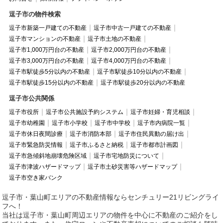
逗子市の物件検索
逗子市新築一戸建ての不動産
逗子市中古一戸建ての不動産
逗子市マンションの不動産
逗子市土地の不動産
逗子市1,000万円台の不動産
逗子市2,000万円台の不動産
逗子市3,000万円台の不動産
逗子市4,000万円台の不動産
逗子市駅徒歩5分以内の不動産
逗子市駅徒歩10分以内の不動産
逗子市駅徒歩15分以内の不動産
逗子市駅徒歩20分以内の不動産
逗子市公共関係
逗子市役所
逗子市公共施設予約システム
逗子市妊婦・育児相談
逗子市幼稚園
逗子市小学校
逗子市中学校
逗子市内病院一覧
逗子市休日夜間診療
逗子市消防本部
逗子市住民異動の届け出
逗子市緊急防災情報
逗子市ふるさと納税
逗子市都市計画図
逗子市急傾斜地崩壊危険区域
逗子市宅地防災について
逗子市津波ハザードマップ
逗子市土砂災害等ハザードマップ
逗子市空き家バンク
逗子市・葉山町エリアの不動産情報ならセンチュリー21リビングライ
フへ！
当社は逗子市・葉山町周辺エリアの物件を中心に不動産のご紹介をし