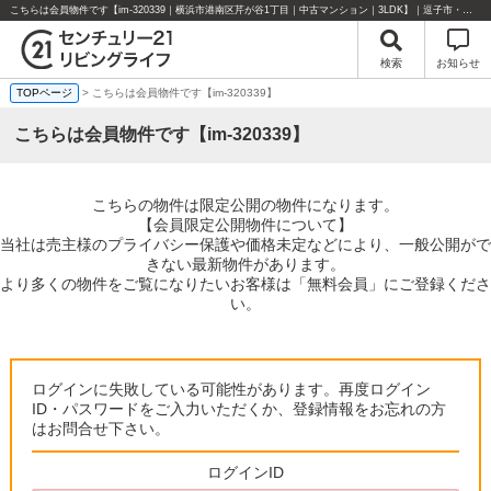
こちらは会員物件です【im-320339｜横浜市港南区芹が谷1丁目｜中古マンション｜3LDK】｜逗子市・葉山町・湘南エリアの不動産のことならセンチュリー21リビングライフにお任せください！
検索
お知らせ
TOPページ
> こちらは会員物件です【im-320339】
こちらは会員物件です【im-320339】
こちらの物件は限定公開の物件になります。
【会員限定公開物件について】
当社は売主様のプライバシー保護や価格未定などにより、一般公開がで
きない最新物件があります。
より多くの物件をご覧になりたいお客様は「無料会員」にご登録くださ
い。
ログインに失敗している可能性があります。再度ログイン
ID・パスワードをご入力いただくか、登録情報をお忘れの方
はお問合せ下さい。
ログインID