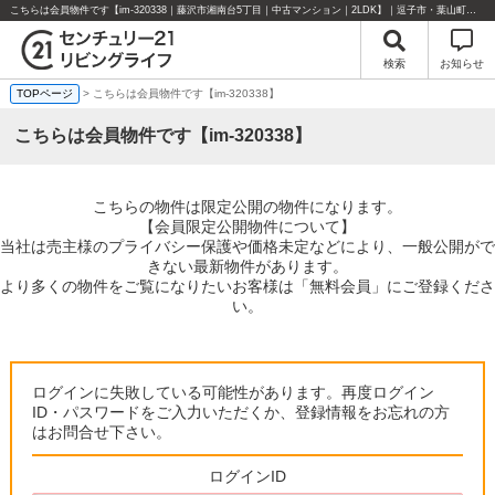
こちらは会員物件です【im-320338｜藤沢市湘南台5丁目｜中古マンション｜2LDK】｜逗子市・葉山町・湘南エリアの不動産のことならセンチュリー21リビングライフにお任せください！
検索
お知らせ
TOPページ
> こちらは会員物件です【im-320338】
こちらは会員物件です【im-320338】
こちらの物件は限定公開の物件になります。
【会員限定公開物件について】
当社は売主様のプライバシー保護や価格未定などにより、一般公開がで
きない最新物件があります。
より多くの物件をご覧になりたいお客様は「無料会員」にご登録くださ
い。
ログインに失敗している可能性があります。再度ログイン
ID・パスワードをご入力いただくか、登録情報をお忘れの方
はお問合せ下さい。
ログインID