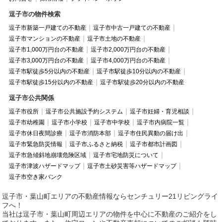
逗子市の物件検索
逗子市新築一戸建ての不動産
逗子市中古一戸建ての不動産
逗子市マンションの不動産
逗子市土地の不動産
逗子市1,000万円台の不動産
逗子市2,000万円台の不動産
逗子市3,000万円台の不動産
逗子市4,000万円台の不動産
逗子市駅徒歩5分以内の不動産
逗子市駅徒歩10分以内の不動産
逗子市駅徒歩15分以内の不動産
逗子市駅徒歩20分以内の不動産
逗子市公共関係
逗子市役所
逗子市公共施設予約システム
逗子市妊婦・育児相談
逗子市幼稚園
逗子市小学校
逗子市中学校
逗子市内病院一覧
逗子市休日夜間診療
逗子市消防本部
逗子市住民異動の届け出
逗子市緊急防災情報
逗子市ふるさと納税
逗子市都市計画図
逗子市急傾斜地崩壊危険区域
逗子市宅地防災について
逗子市津波ハザードマップ
逗子市土砂災害等ハザードマップ
逗子市空き家バンク
逗子市・葉山町エリアの不動産情報ならセンチュリー21リビングライ
フへ！
当社は逗子市・葉山町周辺エリアの物件を中心に不動産のご紹介をし