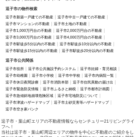
逗子市の物件検索
逗子市新築一戸建ての不動産
逗子市中古一戸建ての不動産
逗子市マンションの不動産
逗子市土地の不動産
逗子市1,000万円台の不動産
逗子市2,000万円台の不動産
逗子市3,000万円台の不動産
逗子市4,000万円台の不動産
逗子市駅徒歩5分以内の不動産
逗子市駅徒歩10分以内の不動産
逗子市駅徒歩15分以内の不動産
逗子市駅徒歩20分以内の不動産
逗子市公共関係
逗子市役所
逗子市公共施設予約システム
逗子市妊婦・育児相談
逗子市幼稚園
逗子市小学校
逗子市中学校
逗子市内病院一覧
逗子市休日夜間診療
逗子市消防本部
逗子市住民異動の届け出
逗子市緊急防災情報
逗子市ふるさと納税
逗子市都市計画図
逗子市急傾斜地崩壊危険区域
逗子市宅地防災について
逗子市津波ハザードマップ
逗子市土砂災害等ハザードマップ
逗子市空き家バンク
逗子市・葉山町エリアの不動産情報ならセンチュリー21リビングライ
フへ！
当社は逗子市・葉山町周辺エリアの物件を中心に不動産のご紹介をし