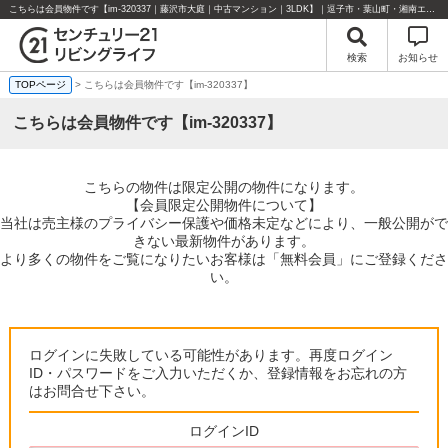
こちらは会員物件です【im-320337｜藤沢市大庭｜中古マンション｜3LDK】｜逗子市・葉山町・湘南エリアの不動産のことならセンチュリー21リビングライフにお任せください！
検索
お知らせ
TOPページ
> こちらは会員物件です【im-320337】
こちらは会員物件です【im-320337】
こちらの物件は限定公開の物件になります。
【会員限定公開物件について】
当社は売主様のプライバシー保護や価格未定などにより、一般公開がで
きない最新物件があります。
より多くの物件をご覧になりたいお客様は「無料会員」にご登録くださ
い。
ログインに失敗している可能性があります。再度ログイン
ID・パスワードをご入力いただくか、登録情報をお忘れの方
はお問合せ下さい。
ログインID