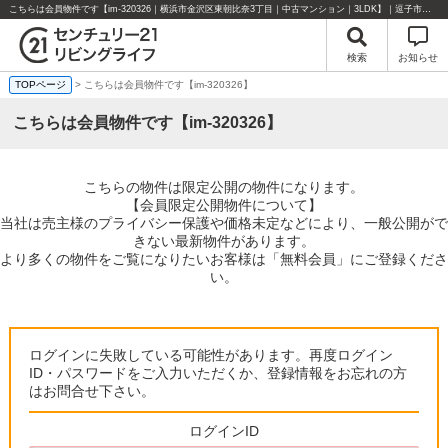
こちらは会員物件です【im-320326｜横浜市金沢区東朝比奈3丁目｜中古マンション｜3LDK】｜逗子市・葉山町・湘南エリアの不動産のことならセンチュリー21リビングライフにお任せください！
検索
お知らせ
TOPページ
> こちらは会員物件です【im-320326】
こちらは会員物件です【im-320326】
こちらの物件は限定公開の物件になります。
【会員限定公開物件について】
当社は売主様のプライバシー保護や価格未定などにより、一般公開がで
きない最新物件があります。
より多くの物件をご覧になりたいお客様は「無料会員」にご登録くださ
い。
ログインに失敗している可能性があります。再度ログイン
ID・パスワードをご入力いただくか、登録情報をお忘れの方
はお問合せ下さい。
ログインID