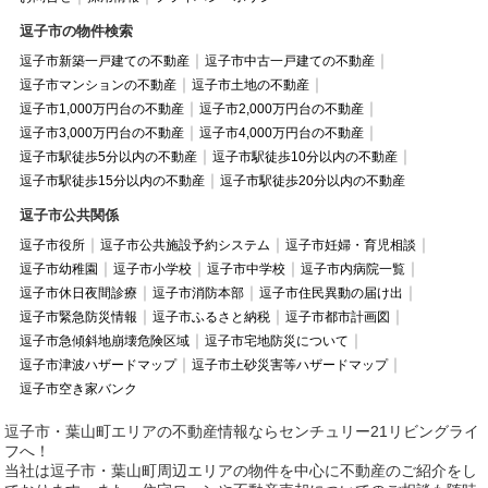
逗子市の物件検索
逗子市新築一戸建ての不動産
逗子市中古一戸建ての不動産
逗子市マンションの不動産
逗子市土地の不動産
逗子市1,000万円台の不動産
逗子市2,000万円台の不動産
逗子市3,000万円台の不動産
逗子市4,000万円台の不動産
逗子市駅徒歩5分以内の不動産
逗子市駅徒歩10分以内の不動産
逗子市駅徒歩15分以内の不動産
逗子市駅徒歩20分以内の不動産
逗子市公共関係
逗子市役所
逗子市公共施設予約システム
逗子市妊婦・育児相談
逗子市幼稚園
逗子市小学校
逗子市中学校
逗子市内病院一覧
逗子市休日夜間診療
逗子市消防本部
逗子市住民異動の届け出
逗子市緊急防災情報
逗子市ふるさと納税
逗子市都市計画図
逗子市急傾斜地崩壊危険区域
逗子市宅地防災について
逗子市津波ハザードマップ
逗子市土砂災害等ハザードマップ
逗子市空き家バンク
逗子市・葉山町エリアの不動産情報ならセンチュリー21リビングライ
フへ！
当社は逗子市・葉山町周辺エリアの物件を中心に不動産のご紹介をし