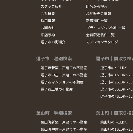
スタッフ紹介
町名から検索
会社概要
現地販売会情報
採用情報
新着物件一覧
お問合せ
プライスダウン物件一覧
来店予約
会員限定物件一覧
逗子市の街紹介
マンションカタログ
逗子市｜種別検索
逗子市｜間取り検
逗子市新築一戸建ての不動産
逗子市の～1LDK
逗子市中古一戸建ての不動産
逗子市の1SLDK～2L
逗子市マンションの不動産
逗子市の2SLDK～3L
逗子市土地の不動産
逗子市の3SLDK～4L
逗子市の4SLDK～5
葉山町｜種別検索
葉山町｜間取り検
葉山町新築一戸建ての不動産
葉山町の～1LDK
葉山町中古一戸建ての不動産
葉山町の1SLDK～2L