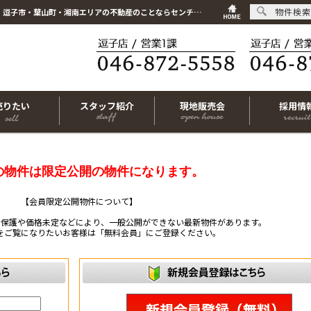
物件検索
こちらは会員物件です【im-320297｜横浜市戸塚区名瀬町｜中古マンション｜2SLDK】｜逗子市・葉山町・湘南エリアの不動産のことならセンチュリー21リビングライフにお任せください！
売りたい
スタッフ紹介
現地販売会
採用情
の物件は限定公開の物件になります。
【会員限定公開物件について】
ー保護や価格未定などにより、一般公開ができない最新物件があります。
をご覧になりたいお客様は「無料会員」にご登録ください。