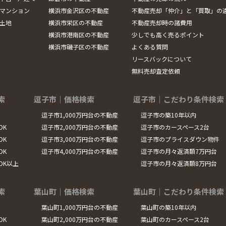
マンション
横浜市金沢区の不動産
不動産売却「仲介」と「買取」の
土地
横浜市栄区の不動産
不動産売却時の諸費用
横浜市港南区の不動産
少しでも高く売るポイント
横浜市磯子区の不動産
よくある質問
リースバックについて
無料売却査定依頼
索
逗子市｜価格検索
逗子市｜こだわり条件検索
逗子市1,000万円台の不動産
逗子市の築10年以内
DK
逗子市2,000万円台の不動産
逗子市のカースペース2台
DK
逗子市3,000万円台の不動産
逗子市のプライスダウン物件
DK
逗子市4,000万円台の不動産
逗子市の月々返済額7万円台
LDK以上
逗子市の月々返済額8万円台
索
葉山町｜価格検索
葉山町｜こだわり条件検索
葉山町1,000万円台の不動産
葉山町の築10年以内
DK
葉山町2,000万円台の不動産
葉山町のカースペース2台