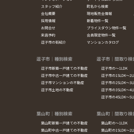
スタッフ紹介
町名から検索
会社概要
現地販売会情報
採用情報
新着物件一覧
お問合せ
プライスダウン物件一覧
来店予約
会員限定物件一覧
逗子市の街紹介
マンションカタログ
逗子市｜種別検索
逗子市｜間取り検
逗子市新築一戸建ての不動産
逗子市の～1LDK
逗子市中古一戸建ての不動産
逗子市の1SLDK～2L
逗子市マンションの不動産
逗子市の2SLDK～3L
逗子市土地の不動産
逗子市の3SLDK～4L
逗子市の4SLDK～5
葉山町｜種別検索
葉山町｜間取り検
葉山町新築一戸建ての不動産
葉山町の～1LDK
葉山町中古一戸建ての不動産
葉山町の1SLDK～2L