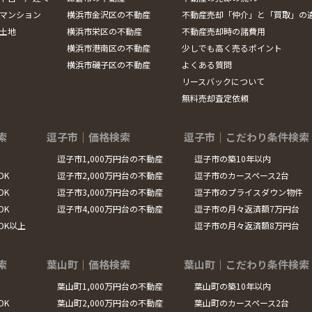
マンション
横浜市金沢区の不動産
不動産売却「仲介」と「買取」の
土地
横浜市栄区の不動産
不動産売却時の諸費用
横浜市港南区の不動産
少しでも高く売るポイント
横浜市磯子区の不動産
よくある質問
リースバックについて
無料売却査定依頼
索
逗子市｜価格検索
逗子市｜こだわり条件検索
逗子市1,000万円台の不動産
逗子市の築10年以内
DK
逗子市2,000万円台の不動産
逗子市のカースペース2台
DK
逗子市3,000万円台の不動産
逗子市のプライスダウン物件
DK
逗子市4,000万円台の不動産
逗子市の月々返済額7万円台
LDK以上
逗子市の月々返済額8万円台
索
葉山町｜価格検索
葉山町｜こだわり条件検索
葉山町1,000万円台の不動産
葉山町の築10年以内
DK
葉山町2,000万円台の不動産
葉山町のカースペース2台