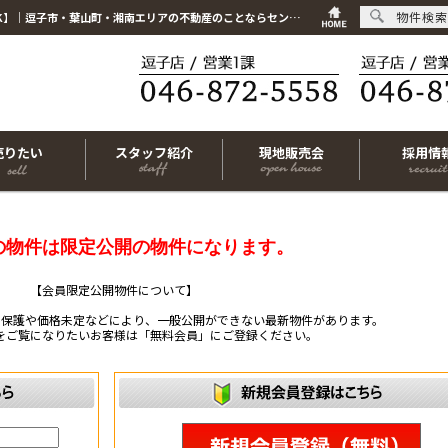
物件検索
こちらは会員物件です【im-320293｜横浜市金沢区富岡東1丁目｜中古マンション｜3LDK】｜逗子市・葉山町・湘南エリアの不動産のことならセンチュリー21リビングライフにお任せください！
売りたい
スタッフ紹介
現地販売会
採用情
の物件は限定公開の物件になります。
【会員限定公開物件について】
ー保護や価格未定などにより、一般公開ができない最新物件があります。
をご覧になりたいお客様は「無料会員」にご登録ください。