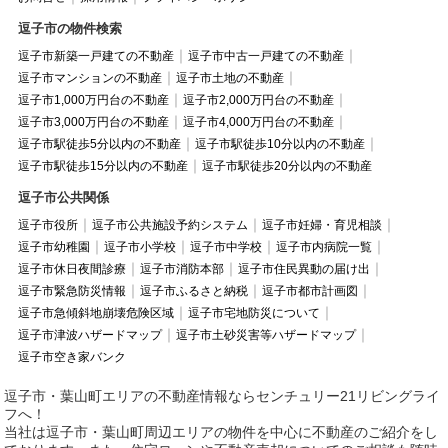
逗子市の物件検索
逗子市新築一戸建ての不動産
逗子市中古一戸建ての不動産
逗子市マンションの不動産
逗子市土地の不動産
逗子市1,000万円台の不動産
逗子市2,000万円台の不動産
逗子市3,000万円台の不動産
逗子市4,000万円台の不動産
逗子市駅徒歩5分以内の不動産
逗子市駅徒歩10分以内の不動産
逗子市駅徒歩15分以内の不動産
逗子市駅徒歩20分以内の不動産
逗子市公共関係
逗子市役所
逗子市公共施設予約システム
逗子市妊婦・育児相談
逗子市幼稚園
逗子市小学校
逗子市中学校
逗子市内病院一覧
逗子市休日夜間診療
逗子市消防本部
逗子市住民異動の届け出
逗子市緊急防災情報
逗子市ふるさと納税
逗子市都市計画図
逗子市急傾斜地崩壊危険区域
逗子市宅地防災について
逗子市津波ハザードマップ
逗子市土砂災害等ハザードマップ
逗子市空き家バンク
逗子市・葉山町エリアの不動産情報ならセンチュリー21リビングライ
フへ！
当社は逗子市・葉山町周辺エリアの物件を中心に不動産のご紹介をし