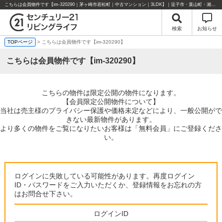
こちらは会員物件です【im-320290｜茅ヶ崎市若松町｜中古マンション｜3LDK】｜逗子市・葉山町・湘南エリアの不動産のことならセンチュリー21リビングライフにお任せください！
検索
お知らせ
TOPページ
> こちらは会員物件です【im-320290】
こちらは会員物件です【im-320290】
こちらの物件は限定公開の物件になります。
【会員限定公開物件について】
当社は売主様のプライバシー保護や価格未定などにより、一般公開がで
きない最新物件があります。
より多くの物件をご覧になりたいお客様は「無料会員」にご登録くださ
い。
ログインに失敗している可能性があります。再度ログイン
ID・パスワードをご入力いただくか、登録情報をお忘れの方
はお問合せ下さい。
ログインID