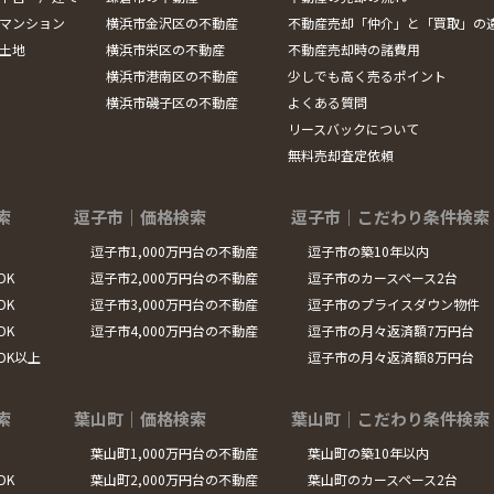
マンション
横浜市金沢区の不動産
不動産売却「仲介」と「買取」の
土地
横浜市栄区の不動産
不動産売却時の諸費用
横浜市港南区の不動産
少しでも高く売るポイント
横浜市磯子区の不動産
よくある質問
リースバックについて
無料売却査定依頼
索
逗子市｜価格検索
逗子市｜こだわり条件検索
逗子市1,000万円台の不動産
逗子市の築10年以内
DK
逗子市2,000万円台の不動産
逗子市のカースペース2台
DK
逗子市3,000万円台の不動産
逗子市のプライスダウン物件
DK
逗子市4,000万円台の不動産
逗子市の月々返済額7万円台
LDK以上
逗子市の月々返済額8万円台
索
葉山町｜価格検索
葉山町｜こだわり条件検索
葉山町1,000万円台の不動産
葉山町の築10年以内
DK
葉山町2,000万円台の不動産
葉山町のカースペース2台