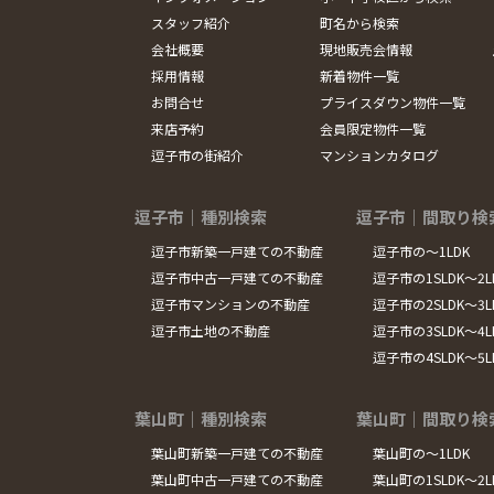
スタッフ紹介
町名から検索
会社概要
現地販売会情報
採用情報
新着物件一覧
お問合せ
プライスダウン物件一覧
来店予約
会員限定物件一覧
逗子市の街紹介
マンションカタログ
逗子市｜種別検索
逗子市｜間取り検
逗子市新築一戸建ての不動産
逗子市の～1LDK
逗子市中古一戸建ての不動産
逗子市の1SLDK～2L
逗子市マンションの不動産
逗子市の2SLDK～3L
逗子市土地の不動産
逗子市の3SLDK～4L
逗子市の4SLDK～5
葉山町｜種別検索
葉山町｜間取り検
葉山町新築一戸建ての不動産
葉山町の～1LDK
葉山町中古一戸建ての不動産
葉山町の1SLDK～2L