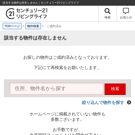
該当する物件は存在しません｜センチュリー21リビングライフ
検索
お知らせ
TOPページ
>
物件検索
>
-
ご成約済み
該当する物件は存在しません
お探しの物件はご成約済みとなっております。
下記にて再検索をお願いたします。
検索
絞り込んで物件を探す
ホームページに掲載されていない物件も
多数ございます。
お手数ですが、
会員登録フォームよりお問合せ下さい。