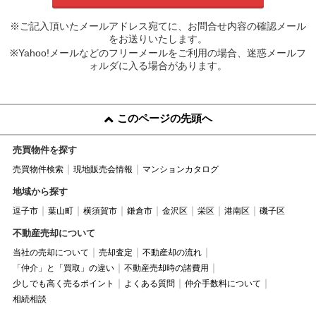
※ご記入頂いたメールアドレス宛てに、お問合せ内容の確認メール
をお送りいたします。
※Yahoo!メールなどのフリーメールをご利用の場合、迷惑メールフ
ォルダに入る場合があります。
このページの先頭へ
売買物件を探す
売買物件検索
現地販売会情報
マンションカタログ
地域から探す
逗子市
葉山町
横須賀市
鎌倉市
金沢区
栄区
港南区
磯子区
不動産売却について
当社の売却について
売却査定
不動産却の流れ
「仲介」と「買取」の違い
不動産売却時の諸費用
少しでも高く売るポイント
よくある質問
仲介手数料について
相続相談