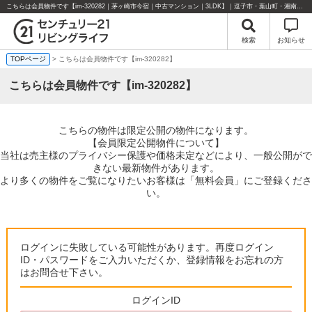
こちらは会員物件です【im-320282｜茅ヶ崎市今宿｜中古マンション｜3LDK】｜逗子市・葉山町・湘南エリアの不動産のことならセンチュリー21リビングライフにお任せください！
検索
お知らせ
TOPページ
> こちらは会員物件です【im-320282】
こちらは会員物件です【im-320282】
こちらの物件は限定公開の物件になります。
【会員限定公開物件について】
当社は売主様のプライバシー保護や価格未定などにより、一般公開がで
きない最新物件があります。
より多くの物件をご覧になりたいお客様は「無料会員」にご登録くださ
い。
ログインに失敗している可能性があります。再度ログイン
ID・パスワードをご入力いただくか、登録情報をお忘れの方
はお問合せ下さい。
ログインID