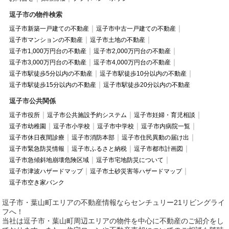
逗子市の物件検索
逗子市新築一戸建ての不動産
逗子市中古一戸建ての不動産
逗子市マンションの不動産
逗子市土地の不動産
逗子市1,000万円台の不動産
逗子市2,000万円台の不動産
逗子市3,000万円台の不動産
逗子市4,000万円台の不動産
逗子市駅徒歩5分以内の不動産
逗子市駅徒歩10分以内の不動産
逗子市駅徒歩15分以内の不動産
逗子市駅徒歩20分以内の不動産
逗子市公共関係
逗子市役所
逗子市公共施設予約システム
逗子市妊婦・育児相談
逗子市幼稚園
逗子市小学校
逗子市中学校
逗子市内病院一覧
逗子市休日夜間診療
逗子市消防本部
逗子市住民異動の届け出
逗子市緊急防災情報
逗子市ふるさと納税
逗子市都市計画図
逗子市急傾斜地崩壊危険区域
逗子市宅地防災について
逗子市津波ハザードマップ
逗子市土砂災害等ハザードマップ
逗子市空き家バンク
逗子市・葉山町エリアの不動産情報ならセンチュリー21リビングライ
フへ！
当社は逗子市・葉山町周辺エリアの物件を中心に不動産のご紹介をし