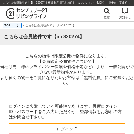
こちらは会員物件です【im-320274｜横浜市戸塚区川上町｜中古マンション｜4LDK】｜逗子市・葉山町・湘南エリアの不動産のことならセンチュリー21リビングライフにお任せください！
検索
お知らせ
TOPページ
> こちらは会員物件です【im-320274】
こちらは会員物件です【im-320274】
こちらの物件は限定公開の物件になります。
【会員限定公開物件について】
当社は売主様のプライバシー保護や価格未定などにより、一般公開がで
きない最新物件があります。
より多くの物件をご覧になりたいお客様は「無料会員」にご登録くださ
い。
ログインに失敗している可能性があります。再度ログイン
ID・パスワードをご入力いただくか、登録情報をお忘れの方
はお問合せ下さい。
ログインID