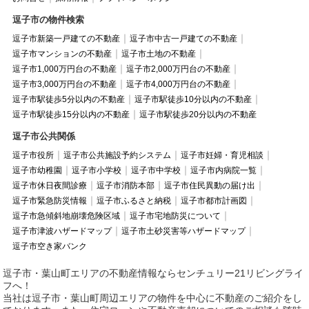
逗子市の物件検索
逗子市新築一戸建ての不動産
逗子市中古一戸建ての不動産
逗子市マンションの不動産
逗子市土地の不動産
逗子市1,000万円台の不動産
逗子市2,000万円台の不動産
逗子市3,000万円台の不動産
逗子市4,000万円台の不動産
逗子市駅徒歩5分以内の不動産
逗子市駅徒歩10分以内の不動産
逗子市駅徒歩15分以内の不動産
逗子市駅徒歩20分以内の不動産
逗子市公共関係
逗子市役所
逗子市公共施設予約システム
逗子市妊婦・育児相談
逗子市幼稚園
逗子市小学校
逗子市中学校
逗子市内病院一覧
逗子市休日夜間診療
逗子市消防本部
逗子市住民異動の届け出
逗子市緊急防災情報
逗子市ふるさと納税
逗子市都市計画図
逗子市急傾斜地崩壊危険区域
逗子市宅地防災について
逗子市津波ハザードマップ
逗子市土砂災害等ハザードマップ
逗子市空き家バンク
逗子市・葉山町エリアの不動産情報ならセンチュリー21リビングライ
フへ！
当社は逗子市・葉山町周辺エリアの物件を中心に不動産のご紹介をし