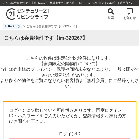
こちらは会員物件です【im-320267｜横浜市金沢区能見台4丁目｜中古マンション｜3LDK】｜逗子市・葉山町・湘南エリアの不動産のことならセンチュリー21リビングライフにお任せください！
検索
お知らせ
TOPページ
> こちらは会員物件です【im-320267】
こちらは会員物件です【im-320267】
こちらの物件は限定公開の物件になります。
【会員限定公開物件について】
当社は売主様のプライバシー保護や価格未定などにより、一般公開がで
きない最新物件があります。
より多くの物件をご覧になりたいお客様は「無料会員」にご登録くださ
い。
ログインに失敗している可能性があります。再度ログイン
ID・パスワードをご入力いただくか、登録情報をお忘れの方
はお問合せ下さい。
ログインID