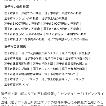
逗子市の物件検索
逗子市新築一戸建ての不動産
逗子市中古一戸建ての不動産
逗子市マンションの不動産
逗子市土地の不動産
逗子市1,000万円台の不動産
逗子市2,000万円台の不動産
逗子市3,000万円台の不動産
逗子市4,000万円台の不動産
逗子市駅徒歩5分以内の不動産
逗子市駅徒歩10分以内の不動産
逗子市駅徒歩15分以内の不動産
逗子市駅徒歩20分以内の不動産
逗子市公共関係
逗子市役所
逗子市公共施設予約システム
逗子市妊婦・育児相談
逗子市幼稚園
逗子市小学校
逗子市中学校
逗子市内病院一覧
逗子市休日夜間診療
逗子市消防本部
逗子市住民異動の届け出
逗子市緊急防災情報
逗子市ふるさと納税
逗子市都市計画図
逗子市急傾斜地崩壊危険区域
逗子市宅地防災について
逗子市津波ハザードマップ
逗子市土砂災害等ハザードマップ
逗子市空き家バンク
逗子市・葉山町エリアの不動産情報ならセンチュリー21リビングライ
フへ！
当社は逗子市・葉山町周辺エリアの物件を中心に不動産のご紹介をし