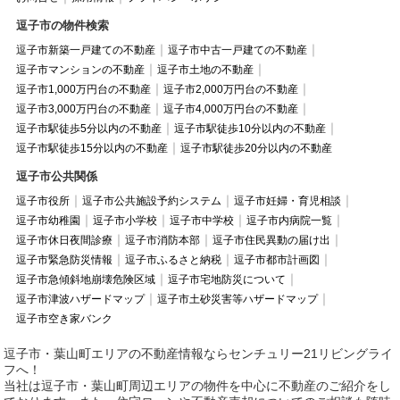
逗子市の物件検索
逗子市新築一戸建ての不動産
逗子市中古一戸建ての不動産
逗子市マンションの不動産
逗子市土地の不動産
逗子市1,000万円台の不動産
逗子市2,000万円台の不動産
逗子市3,000万円台の不動産
逗子市4,000万円台の不動産
逗子市駅徒歩5分以内の不動産
逗子市駅徒歩10分以内の不動産
逗子市駅徒歩15分以内の不動産
逗子市駅徒歩20分以内の不動産
逗子市公共関係
逗子市役所
逗子市公共施設予約システム
逗子市妊婦・育児相談
逗子市幼稚園
逗子市小学校
逗子市中学校
逗子市内病院一覧
逗子市休日夜間診療
逗子市消防本部
逗子市住民異動の届け出
逗子市緊急防災情報
逗子市ふるさと納税
逗子市都市計画図
逗子市急傾斜地崩壊危険区域
逗子市宅地防災について
逗子市津波ハザードマップ
逗子市土砂災害等ハザードマップ
逗子市空き家バンク
逗子市・葉山町エリアの不動産情報ならセンチュリー21リビングライ
フへ！
当社は逗子市・葉山町周辺エリアの物件を中心に不動産のご紹介をし