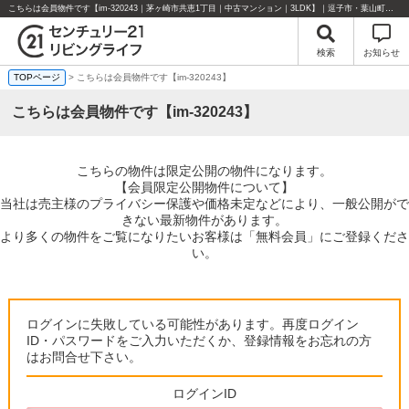
こちらは会員物件です【im-320243｜茅ヶ崎市共恵1丁目｜中古マンション｜3LDK】｜逗子市・葉山町・湘南エリアの不動産のことならセンチュリー21リビングライフにお任せください！
検索
お知らせ
TOPページ
> こちらは会員物件です【im-320243】
こちらは会員物件です【im-320243】
こちらの物件は限定公開の物件になります。
【会員限定公開物件について】
当社は売主様のプライバシー保護や価格未定などにより、一般公開がで
きない最新物件があります。
より多くの物件をご覧になりたいお客様は「無料会員」にご登録くださ
い。
ログインに失敗している可能性があります。再度ログイン
ID・パスワードをご入力いただくか、登録情報をお忘れの方
はお問合せ下さい。
ログインID