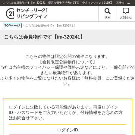
こちらは会員物件です【im-320241｜横浜市磯子区洋光台5丁目｜中古マンション｜3LDK】｜逗子市・葉山町・湘南エリアの不動産のことならセンチュリー21リビングライフにお任せください！
検索
お知らせ
TOPページ
> こちらは会員物件です【im-320241】
こちらは会員物件です【im-320241】
こちらの物件は限定公開の物件になります。
【会員限定公開物件について】
当社は売主様のプライバシー保護や価格未定などにより、一般公開がで
きない最新物件があります。
より多くの物件をご覧になりたいお客様は「無料会員」にご登録くださ
い。
ログインに失敗している可能性があります。再度ログイン
ID・パスワードをご入力いただくか、登録情報をお忘れの方
はお問合せ下さい。
ログインID