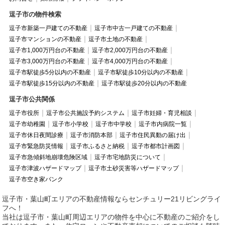
逗子市の物件検索
逗子市新築一戸建ての不動産
逗子市中古一戸建ての不動産
逗子市マンションの不動産
逗子市土地の不動産
逗子市1,000万円台の不動産
逗子市2,000万円台の不動産
逗子市3,000万円台の不動産
逗子市4,000万円台の不動産
逗子市駅徒歩5分以内の不動産
逗子市駅徒歩10分以内の不動産
逗子市駅徒歩15分以内の不動産
逗子市駅徒歩20分以内の不動産
逗子市公共関係
逗子市役所
逗子市公共施設予約システム
逗子市妊婦・育児相談
逗子市幼稚園
逗子市小学校
逗子市中学校
逗子市内病院一覧
逗子市休日夜間診療
逗子市消防本部
逗子市住民異動の届け出
逗子市緊急防災情報
逗子市ふるさと納税
逗子市都市計画図
逗子市急傾斜地崩壊危険区域
逗子市宅地防災について
逗子市津波ハザードマップ
逗子市土砂災害等ハザードマップ
逗子市空き家バンク
逗子市・葉山町エリアの不動産情報ならセンチュリー21リビングライ
フへ！
当社は逗子市・葉山町周辺エリアの物件を中心に不動産のご紹介をし