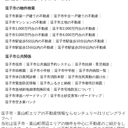
逗子市の物件検索
逗子市新築一戸建ての不動産
逗子市中古一戸建ての不動産
逗子市マンションの不動産
逗子市土地の不動産
逗子市1,000万円台の不動産
逗子市2,000万円台の不動産
逗子市3,000万円台の不動産
逗子市4,000万円台の不動産
逗子市駅徒歩5分以内の不動産
逗子市駅徒歩10分以内の不動産
逗子市駅徒歩15分以内の不動産
逗子市駅徒歩20分以内の不動産
逗子市公共関係
逗子市役所
逗子市公共施設予約システム
逗子市妊婦・育児相談
逗子市幼稚園
逗子市小学校
逗子市中学校
逗子市内病院一覧
逗子市休日夜間診療
逗子市消防本部
逗子市住民異動の届け出
逗子市緊急防災情報
逗子市ふるさと納税
逗子市都市計画図
逗子市急傾斜地崩壊危険区域
逗子市宅地防災について
逗子市津波ハザードマップ
逗子市土砂災害等ハザードマップ
逗子市空き家バンク
逗子市・葉山町エリアの不動産情報ならセンチュリー21リビングライ
フへ！
当社は逗子市・葉山町周辺エリアの物件を中心に不動産のご紹介をし