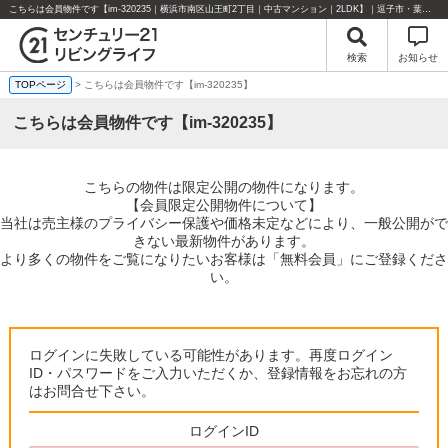
こちらは会員物件です【im-320235｜横浜市南区山王町2丁目｜中古マンション｜2LDK】｜逗子市・葉山町・湘南エリアの不動産のことならセンチュリー21リビングライフにお任せください！
検索
お知らせ
TOPページ
> こちらは会員物件です【im-320235】
こちらは会員物件です【im-320235】
こちらの物件は限定公開の物件になります。
【会員限定公開物件について】
当社は売主様のプライバシー保護や価格未定などにより、一般公開がで
きない最新物件があります。
より多くの物件をご覧になりたいお客様は「無料会員」にご登録くださ
い。
ログインに失敗している可能性があります。再度ログイン
ID・パスワードをご入力いただくか、登録情報をお忘れの方
はお問合せ下さい。
ログインID