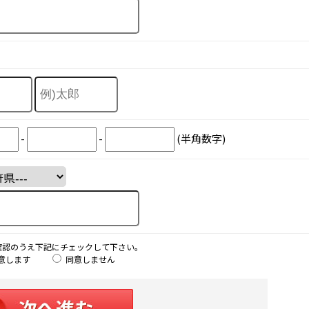
-
-
(半角数字)
確認のうえ下記にチェックして下さい。
意します
同意しません