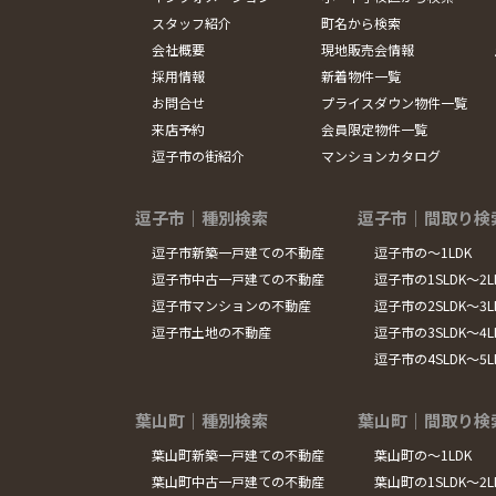
スタッフ紹介
町名から検索
会社概要
現地販売会情報
採用情報
新着物件一覧
お問合せ
プライスダウン物件一覧
来店予約
会員限定物件一覧
逗子市の街紹介
マンションカタログ
逗子市｜種別検索
逗子市｜間取り検
逗子市新築一戸建ての不動産
逗子市の～1LDK
逗子市中古一戸建ての不動産
逗子市の1SLDK～2L
逗子市マンションの不動産
逗子市の2SLDK～3L
逗子市土地の不動産
逗子市の3SLDK～4L
逗子市の4SLDK～5
葉山町｜種別検索
葉山町｜間取り検
葉山町新築一戸建ての不動産
葉山町の～1LDK
葉山町中古一戸建ての不動産
葉山町の1SLDK～2L