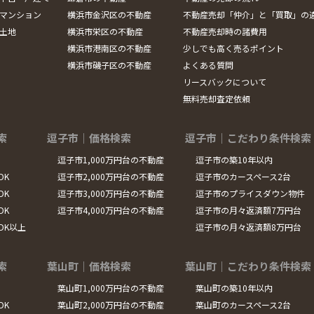
マンション
横浜市金沢区の不動産
不動産売却「仲介」と「買取」の
土地
横浜市栄区の不動産
不動産売却時の諸費用
横浜市港南区の不動産
少しでも高く売るポイント
横浜市磯子区の不動産
よくある質問
リースバックについて
無料売却査定依頼
索
逗子市｜価格検索
逗子市｜こだわり条件検索
逗子市1,000万円台の不動産
逗子市の築10年以内
DK
逗子市2,000万円台の不動産
逗子市のカースペース2台
DK
逗子市3,000万円台の不動産
逗子市のプライスダウン物件
DK
逗子市4,000万円台の不動産
逗子市の月々返済額7万円台
LDK以上
逗子市の月々返済額8万円台
索
葉山町｜価格検索
葉山町｜こだわり条件検索
葉山町1,000万円台の不動産
葉山町の築10年以内
DK
葉山町2,000万円台の不動産
葉山町のカースペース2台