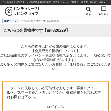
こちらは会員物件です【im-320229｜藤沢市藤沢｜中古マンション｜3LDK】｜逗子市・葉山町・湘南エリアの不動産のことならセンチュリー21リビングライフにお任せください！
検索
お知らせ
TOPページ
> こちらは会員物件です【im-320229】
こちらは会員物件です【im-320229】
こちらの物件は限定公開の物件になります。
【会員限定公開物件について】
当社は売主様のプライバシー保護や価格未定などにより、一般公開がで
きない最新物件があります。
より多くの物件をご覧になりたいお客様は「無料会員」にご登録くださ
い。
ログインに失敗している可能性があります。再度ログイン
ID・パスワードをご入力いただくか、登録情報をお忘れの方
はお問合せ下さい。
ログインID