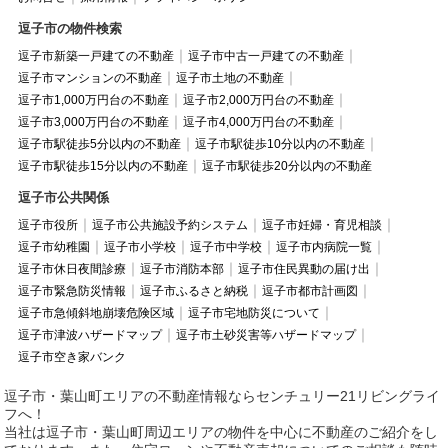
逗子市の物件検索
逗子市新築一戸建ての不動産
逗子市中古一戸建ての不動産
逗子市マンションの不動産
逗子市土地の不動産
逗子市1,000万円台の不動産
逗子市2,000万円台の不動産
逗子市3,000万円台の不動産
逗子市4,000万円台の不動産
逗子市駅徒歩5分以内の不動産
逗子市駅徒歩10分以内の不動産
逗子市駅徒歩15分以内の不動産
逗子市駅徒歩20分以内の不動産
逗子市公共関係
逗子市役所
逗子市公共施設予約システム
逗子市妊婦・育児相談
逗子市幼稚園
逗子市小学校
逗子市中学校
逗子市内病院一覧
逗子市休日夜間診療
逗子市消防本部
逗子市住民異動の届け出
逗子市緊急防災情報
逗子市ふるさと納税
逗子市都市計画図
逗子市急傾斜地崩壊危険区域
逗子市宅地防災について
逗子市津波ハザードマップ
逗子市土砂災害等ハザードマップ
逗子市空き家バンク
逗子市・葉山町エリアの不動産情報ならセンチュリー21リビングライ
フへ！
当社は逗子市・葉山町周辺エリアの物件を中心に不動産のご紹介をし