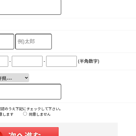
-
-
(半角数字)
確認のうえ下記にチェックして下さい。
意します
同意しません