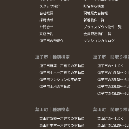
スタッフ紹介
町名から検索
会社概要
現地販売会情報
採用情報
新着物件一覧
お問合せ
プライスダウン物件一覧
来店予約
会員限定物件一覧
逗子市の街紹介
マンションカタログ
逗子市｜種別検索
逗子市｜間取り検
逗子市新築一戸建ての不動産
逗子市の～1LDK
逗子市中古一戸建ての不動産
逗子市の1SLDK～2L
逗子市マンションの不動産
逗子市の2SLDK～3L
逗子市土地の不動産
逗子市の3SLDK～4L
逗子市の4SLDK～5
葉山町｜種別検索
葉山町｜間取り検
葉山町新築一戸建ての不動産
葉山町の～1LDK
葉山町中古一戸建ての不動産
葉山町の1SLDK～2L