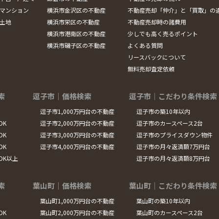
マンション
横浜市金沢区の不動産
不動産売却「仲介」と「買取」の
土地
横浜市栄区の不動産
不動産売却時の諸費用
横浜市港南区の不動産
少しでも高く売るポイント
横浜市磯子区の不動産
よくある質問
リースバックについて
無料売却査定依頼
索
逗子市｜価格検索
逗子市｜こだわり条件検索
逗子市1,000万円台の不動産
逗子市の築10年以内
DK
逗子市2,000万円台の不動産
逗子市のカースペース2台
DK
逗子市3,000万円台の不動産
逗子市のプライスダウン物件
DK
逗子市4,000万円台の不動産
逗子市の月々返済額7万円台
LDK以上
逗子市の月々返済額8万円台
索
葉山町｜価格検索
葉山町｜こだわり条件検索
葉山町1,000万円台の不動産
葉山町の築10年以内
DK
葉山町2,000万円台の不動産
葉山町のカースペース2台