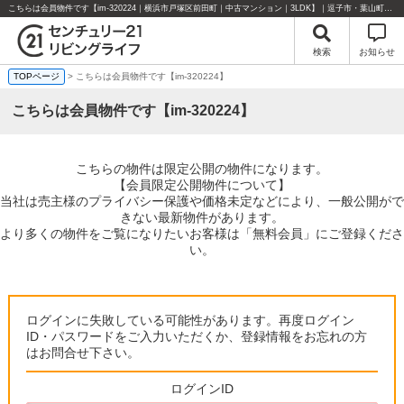
こちらは会員物件です【im-320224｜横浜市戸塚区前田町｜中古マンション｜3LDK】｜逗子市・葉山町・湘南エリアの不動産のことならセンチュリー21リビングライフにお任せください！
検索
お知らせ
TOPページ
> こちらは会員物件です【im-320224】
こちらは会員物件です【im-320224】
こちらの物件は限定公開の物件になります。
【会員限定公開物件について】
当社は売主様のプライバシー保護や価格未定などにより、一般公開がで
きない最新物件があります。
より多くの物件をご覧になりたいお客様は「無料会員」にご登録くださ
い。
ログインに失敗している可能性があります。再度ログイン
ID・パスワードをご入力いただくか、登録情報をお忘れの方
はお問合せ下さい。
ログインID