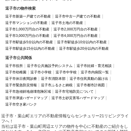
逗子市の物件検索
逗子市新築一戸建ての不動産
逗子市中古一戸建ての不動産
逗子市マンションの不動産
逗子市土地の不動産
逗子市1,000万円台の不動産
逗子市2,000万円台の不動産
逗子市3,000万円台の不動産
逗子市4,000万円台の不動産
逗子市駅徒歩5分以内の不動産
逗子市駅徒歩10分以内の不動産
逗子市駅徒歩15分以内の不動産
逗子市駅徒歩20分以内の不動産
逗子市公共関係
逗子市役所
逗子市公共施設予約システム
逗子市妊婦・育児相談
逗子市幼稚園
逗子市小学校
逗子市中学校
逗子市内病院一覧
逗子市休日夜間診療
逗子市消防本部
逗子市住民異動の届け出
逗子市緊急防災情報
逗子市ふるさと納税
逗子市都市計画図
逗子市急傾斜地崩壊危険区域
逗子市宅地防災について
逗子市津波ハザードマップ
逗子市土砂災害等ハザードマップ
逗子市空き家バンク
逗子市・葉山町エリアの不動産情報ならセンチュリー21リビングライ
フへ！
当社は逗子市・葉山町周辺エリアの物件を中心に不動産のご紹介をし