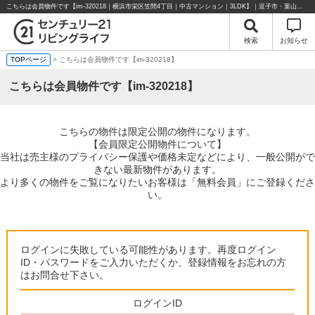
こちらは会員物件です【im-320218｜横浜市栄区笠間4丁目｜中古マンション｜3LDK】｜逗子市・葉山町・湘南エリアの不動産のことならセンチュリー21リビングライフにお任せください！
検索
お知らせ
TOPページ
> こちらは会員物件です【im-320218】
こちらは会員物件です【im-320218】
こちらの物件は限定公開の物件になります。
【会員限定公開物件について】
当社は売主様のプライバシー保護や価格未定などにより、一般公開がで
きない最新物件があります。
より多くの物件をご覧になりたいお客様は「無料会員」にご登録くださ
い。
ログインに失敗している可能性があります。再度ログイン
ID・パスワードをご入力いただくか、登録情報をお忘れの方
はお問合せ下さい。
ログインID