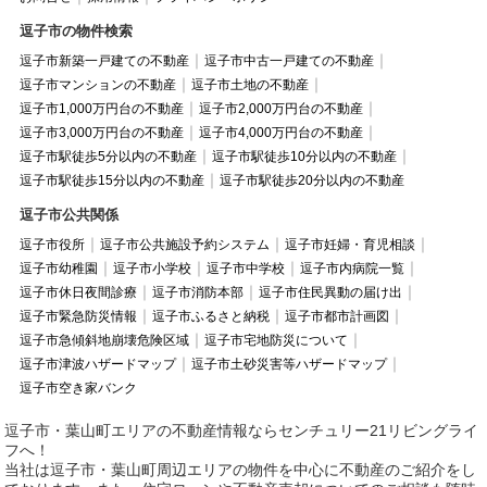
逗子市の物件検索
逗子市新築一戸建ての不動産
逗子市中古一戸建ての不動産
逗子市マンションの不動産
逗子市土地の不動産
逗子市1,000万円台の不動産
逗子市2,000万円台の不動産
逗子市3,000万円台の不動産
逗子市4,000万円台の不動産
逗子市駅徒歩5分以内の不動産
逗子市駅徒歩10分以内の不動産
逗子市駅徒歩15分以内の不動産
逗子市駅徒歩20分以内の不動産
逗子市公共関係
逗子市役所
逗子市公共施設予約システム
逗子市妊婦・育児相談
逗子市幼稚園
逗子市小学校
逗子市中学校
逗子市内病院一覧
逗子市休日夜間診療
逗子市消防本部
逗子市住民異動の届け出
逗子市緊急防災情報
逗子市ふるさと納税
逗子市都市計画図
逗子市急傾斜地崩壊危険区域
逗子市宅地防災について
逗子市津波ハザードマップ
逗子市土砂災害等ハザードマップ
逗子市空き家バンク
逗子市・葉山町エリアの不動産情報ならセンチュリー21リビングライ
フへ！
当社は逗子市・葉山町周辺エリアの物件を中心に不動産のご紹介をし