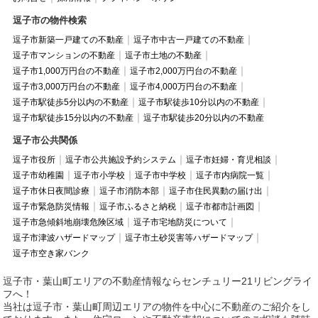
逗子市の物件検索
逗子市新築一戸建ての不動産
逗子市中古一戸建ての不動産
逗子市マンションの不動産
逗子市土地の不動産
逗子市1,000万円台の不動産
逗子市2,000万円台の不動産
逗子市3,000万円台の不動産
逗子市4,000万円台の不動産
逗子市駅徒歩5分以内の不動産
逗子市駅徒歩10分以内の不動産
逗子市駅徒歩15分以内の不動産
逗子市駅徒歩20分以内の不動産
逗子市公共関係
逗子市役所
逗子市公共施設予約システム
逗子市妊婦・育児相談
逗子市幼稚園
逗子市小学校
逗子市中学校
逗子市内病院一覧
逗子市休日夜間診療
逗子市消防本部
逗子市住民異動の届け出
逗子市緊急防災情報
逗子市ふるさと納税
逗子市都市計画図
逗子市急傾斜地崩壊危険区域
逗子市宅地防災について
逗子市津波ハザードマップ
逗子市土砂災害等ハザードマップ
逗子市空き家バンク
逗子市・葉山町エリアの不動産情報ならセンチュリー21リビングライ
フへ！
当社は逗子市・葉山町周辺エリアの物件を中心に不動産のご紹介をし