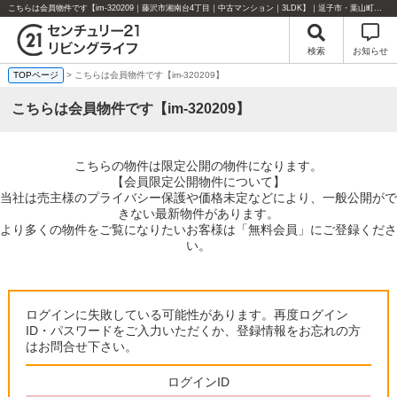
こちらは会員物件です【im-320209｜藤沢市湘南台4丁目｜中古マンション｜3LDK】｜逗子市・葉山町・湘南エリアの不動産のことならセンチュリー21リビングライフにお任せください！
検索
お知らせ
TOPページ
> こちらは会員物件です【im-320209】
こちらは会員物件です【im-320209】
こちらの物件は限定公開の物件になります。
【会員限定公開物件について】
当社は売主様のプライバシー保護や価格未定などにより、一般公開がで
きない最新物件があります。
より多くの物件をご覧になりたいお客様は「無料会員」にご登録くださ
い。
ログインに失敗している可能性があります。再度ログイン
ID・パスワードをご入力いただくか、登録情報をお忘れの方
はお問合せ下さい。
ログインID