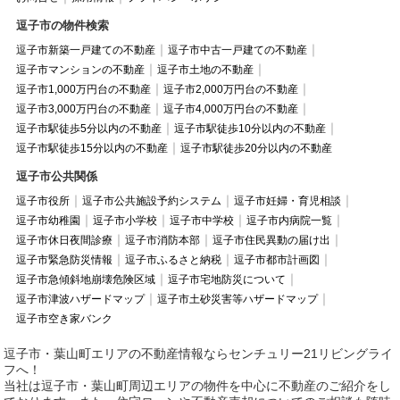
逗子市の物件検索
逗子市新築一戸建ての不動産
逗子市中古一戸建ての不動産
逗子市マンションの不動産
逗子市土地の不動産
逗子市1,000万円台の不動産
逗子市2,000万円台の不動産
逗子市3,000万円台の不動産
逗子市4,000万円台の不動産
逗子市駅徒歩5分以内の不動産
逗子市駅徒歩10分以内の不動産
逗子市駅徒歩15分以内の不動産
逗子市駅徒歩20分以内の不動産
逗子市公共関係
逗子市役所
逗子市公共施設予約システム
逗子市妊婦・育児相談
逗子市幼稚園
逗子市小学校
逗子市中学校
逗子市内病院一覧
逗子市休日夜間診療
逗子市消防本部
逗子市住民異動の届け出
逗子市緊急防災情報
逗子市ふるさと納税
逗子市都市計画図
逗子市急傾斜地崩壊危険区域
逗子市宅地防災について
逗子市津波ハザードマップ
逗子市土砂災害等ハザードマップ
逗子市空き家バンク
逗子市・葉山町エリアの不動産情報ならセンチュリー21リビングライ
フへ！
当社は逗子市・葉山町周辺エリアの物件を中心に不動産のご紹介をし