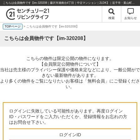
こちらは会員物件です【im-320208｜藤沢市湘南台4丁目｜中古マンション｜2LDK】｜逗子市・葉山町・湘南エリアの不動産のことならセンチュリー21リビングライフにお任せください！
検索
お知らせ
TOPページ
> こちらは会員物件です【im-320208】
こちらは会員物件です【im-320208】
こちらの物件は限定公開の物件になります。
【会員限定公開物件について】
当社は売主様のプライバシー保護や価格未定などにより、一般公開がで
きない最新物件があります。
より多くの物件をご覧になりたいお客様は「無料会員」にご登録くださ
い。
ログインに失敗している可能性があります。再度ログイン
ID・パスワードをご入力いただくか、登録情報をお忘れの方
はお問合せ下さい。
ログインID