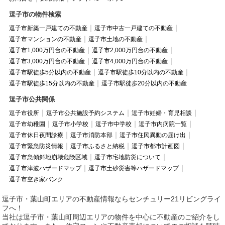
逗子市の物件検索
逗子市新築一戸建ての不動産
逗子市中古一戸建ての不動産
逗子市マンションの不動産
逗子市土地の不動産
逗子市1,000万円台の不動産
逗子市2,000万円台の不動産
逗子市3,000万円台の不動産
逗子市4,000万円台の不動産
逗子市駅徒歩5分以内の不動産
逗子市駅徒歩10分以内の不動産
逗子市駅徒歩15分以内の不動産
逗子市駅徒歩20分以内の不動産
逗子市公共関係
逗子市役所
逗子市公共施設予約システム
逗子市妊婦・育児相談
逗子市幼稚園
逗子市小学校
逗子市中学校
逗子市内病院一覧
逗子市休日夜間診療
逗子市消防本部
逗子市住民異動の届け出
逗子市緊急防災情報
逗子市ふるさと納税
逗子市都市計画図
逗子市急傾斜地崩壊危険区域
逗子市宅地防災について
逗子市津波ハザードマップ
逗子市土砂災害等ハザードマップ
逗子市空き家バンク
逗子市・葉山町エリアの不動産情報ならセンチュリー21リビングライ
フへ！
当社は逗子市・葉山町周辺エリアの物件を中心に不動産のご紹介をし