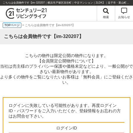
こちらは会員物件です【im-320207｜横浜市戸塚区深谷町｜中古マンション｜2LDK】｜逗子市・葉山町・湘南エリアの不動産のことならセンチュリー21リビングライフにお任せください！
検索
お知らせ
TOPページ
> こちらは会員物件です【im-320207】
こちらは会員物件です【im-320207】
こちらの物件は限定公開の物件になります。
【会員限定公開物件について】
当社は売主様のプライバシー保護や価格未定などにより、一般公開がで
きない最新物件があります。
より多くの物件をご覧になりたいお客様は「無料会員」にご登録くださ
い。
ログインに失敗している可能性があります。再度ログイン
ID・パスワードをご入力いただくか、登録情報をお忘れの方
はお問合せ下さい。
ログインID