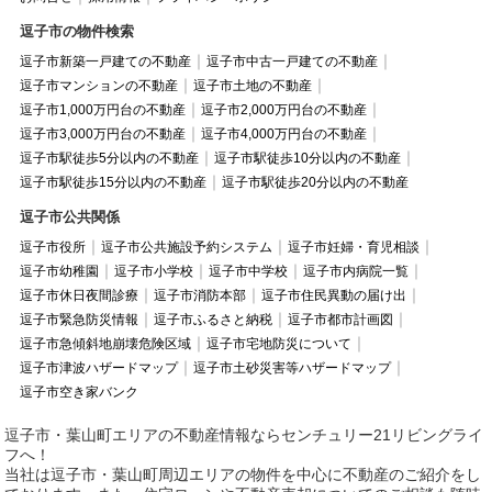
逗子市の物件検索
逗子市新築一戸建ての不動産
逗子市中古一戸建ての不動産
逗子市マンションの不動産
逗子市土地の不動産
逗子市1,000万円台の不動産
逗子市2,000万円台の不動産
逗子市3,000万円台の不動産
逗子市4,000万円台の不動産
逗子市駅徒歩5分以内の不動産
逗子市駅徒歩10分以内の不動産
逗子市駅徒歩15分以内の不動産
逗子市駅徒歩20分以内の不動産
逗子市公共関係
逗子市役所
逗子市公共施設予約システム
逗子市妊婦・育児相談
逗子市幼稚園
逗子市小学校
逗子市中学校
逗子市内病院一覧
逗子市休日夜間診療
逗子市消防本部
逗子市住民異動の届け出
逗子市緊急防災情報
逗子市ふるさと納税
逗子市都市計画図
逗子市急傾斜地崩壊危険区域
逗子市宅地防災について
逗子市津波ハザードマップ
逗子市土砂災害等ハザードマップ
逗子市空き家バンク
逗子市・葉山町エリアの不動産情報ならセンチュリー21リビングライ
フへ！
当社は逗子市・葉山町周辺エリアの物件を中心に不動産のご紹介をし