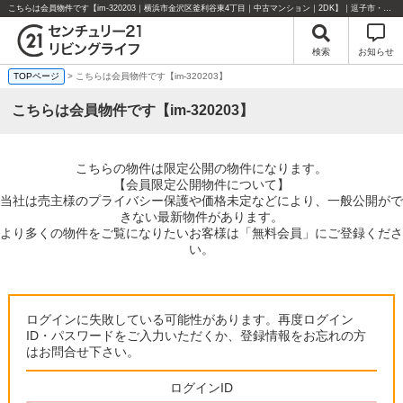
こちらは会員物件です【im-320203｜横浜市金沢区釜利谷東4丁目｜中古マンション｜2DK】｜逗子市・葉山町・湘南エリアの不動産のことならセンチュリー21リビングライフにお任せください！
検索
お知らせ
TOPページ
> こちらは会員物件です【im-320203】
こちらは会員物件です【im-320203】
こちらの物件は限定公開の物件になります。
【会員限定公開物件について】
当社は売主様のプライバシー保護や価格未定などにより、一般公開がで
きない最新物件があります。
より多くの物件をご覧になりたいお客様は「無料会員」にご登録くださ
い。
ログインに失敗している可能性があります。再度ログイン
ID・パスワードをご入力いただくか、登録情報をお忘れの方
はお問合せ下さい。
ログインID