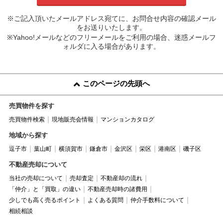
※ご記入頂いたメールアドレス宛てに、お問合せ内容の確認メール
をお送りいたします。
※Yahoo!メールなどのフリーメールをご利用の場合、迷惑メールフ
ォルダに入る場合があります。
このページの先頭へ
売買物件を探す
売買物件検索
現地販売会情報
マンションカタログ
地域から探す
逗子市
葉山町
横須賀市
鎌倉市
金沢区
栄区
港南区
磯子区
不動産売却について
当社の売却について
売却査定
不動産却の流れ
「仲介」と「買取」の違い
不動産売却時の諸費用
少しでも高く売るポイント
よくある質問
仲介手数料について
相続相談