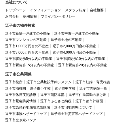
当社について
トップページ
インフォメーション
スタッフ紹介
会社概要
お問合せ
採用情報
プライバシーポリシー
逗子市の物件検索
逗子市新築一戸建ての不動産
逗子市中古一戸建ての不動産
逗子市マンションの不動産
逗子市土地の不動産
逗子市1,000万円台の不動産
逗子市2,000万円台の不動産
逗子市3,000万円台の不動産
逗子市4,000万円台の不動産
逗子市駅徒歩5分以内の不動産
逗子市駅徒歩10分以内の不動産
逗子市駅徒歩15分以内の不動産
逗子市駅徒歩20分以内の不動産
逗子市公共関係
逗子市役所
逗子市公共施設予約システム
逗子市妊婦・育児相談
逗子市幼稚園
逗子市小学校
逗子市中学校
逗子市内病院一覧
逗子市休日夜間診療
逗子市消防本部
逗子市住民異動の届け出
逗子市緊急防災情報
逗子市ふるさと納税
逗子市都市計画図
逗子市急傾斜地崩壊危険区域
逗子市宅地防災について
逗子市津波ハザードマップ
逗子市土砂災害等ハザードマップ
逗子市空き家バンク