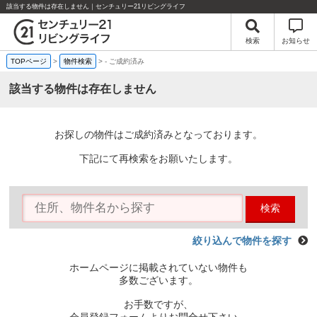
該当する物件は存在しません｜センチュリー21リビングライフ
検索
お知らせ
TOPページ
>
物件検索
>
-
ご成約済み
該当する物件は存在しません
お探しの物件はご成約済みとなっております。
下記にて再検索をお願いたします。
検索
絞り込んで物件を探す
ホームページに掲載されていない物件も
多数ございます。
お手数ですが、
会員登録フォームよりお問合せ下さい。