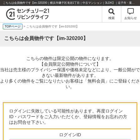
こちらは会員物件です【im-320200｜横浜市磯子区滝頭1丁目｜中古マンション｜3LDK】｜逗子市・葉山町・湘南エリアの不動産のことならセンチュリー21リビングライフにお任せください！
検索
お知らせ
TOPページ
> こちらは会員物件です【im-320200】
こちらは会員物件です【im-320200】
こちらの物件は限定公開の物件になります。
【会員限定公開物件について】
当社は売主様のプライバシー保護や価格未定などにより、一般公開がで
きない最新物件があります。
より多くの物件をご覧になりたいお客様は「無料会員」にご登録くださ
い。
ログインに失敗している可能性があります。再度ログイン
ID・パスワードをご入力いただくか、登録情報をお忘れの方
はお問合せ下さい。
ログインID