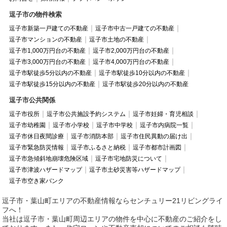
逗子市の物件検索
逗子市新築一戸建ての不動産
逗子市中古一戸建ての不動産
逗子市マンションの不動産
逗子市土地の不動産
逗子市1,000万円台の不動産
逗子市2,000万円台の不動産
逗子市3,000万円台の不動産
逗子市4,000万円台の不動産
逗子市駅徒歩5分以内の不動産
逗子市駅徒歩10分以内の不動産
逗子市駅徒歩15分以内の不動産
逗子市駅徒歩20分以内の不動産
逗子市公共関係
逗子市役所
逗子市公共施設予約システム
逗子市妊婦・育児相談
逗子市幼稚園
逗子市小学校
逗子市中学校
逗子市内病院一覧
逗子市休日夜間診療
逗子市消防本部
逗子市住民異動の届け出
逗子市緊急防災情報
逗子市ふるさと納税
逗子市都市計画図
逗子市急傾斜地崩壊危険区域
逗子市宅地防災について
逗子市津波ハザードマップ
逗子市土砂災害等ハザードマップ
逗子市空き家バンク
逗子市・葉山町エリアの不動産情報ならセンチュリー21リビングライ
フへ！
当社は逗子市・葉山町周辺エリアの物件を中心に不動産のご紹介をし