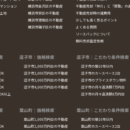
マンション
横浜市金沢区の不動産
不動産売却「仲介」と「買取」の
土地
横浜市栄区の不動産
不動産売却時の諸費用
横浜市港南区の不動産
少しでも高く売るポイント
横浜市磯子区の不動産
よくある質問
リースバックについて
無料売却査定依頼
索
逗子市｜価格検索
逗子市｜こだわり条件検索
逗子市1,000万円台の不動産
逗子市の築10年以内
DK
逗子市2,000万円台の不動産
逗子市のカースペース2台
DK
逗子市3,000万円台の不動産
逗子市のプライスダウン物件
DK
逗子市4,000万円台の不動産
逗子市の月々返済額7万円台
LDK以上
逗子市の月々返済額8万円台
索
葉山町｜価格検索
葉山町｜こだわり条件検索
葉山町1,000万円台の不動産
葉山町の築10年以内
DK
葉山町2,000万円台の不動産
葉山町のカースペース2台