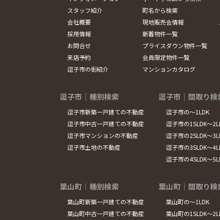
スタッフ紹介
町名から検索
会社概要
現地販売会情報
採用情報
新着物件一覧
お問合せ
プライスダウン物件一覧
来店予約
会員限定物件一覧
逗子市の街紹介
マンションカタログ
逗子市｜種別検索
逗子市｜間取り検
逗子市新築一戸建ての不動産
逗子市の～1LDK
逗子市中古一戸建ての不動産
逗子市の1SLDK～2L
逗子市マンションの不動産
逗子市の2SLDK～3L
逗子市土地の不動産
逗子市の3SLDK～4L
逗子市の4SLDK～5
葉山町｜種別検索
葉山町｜間取り検
葉山町新築一戸建ての不動産
葉山町の～1LDK
葉山町中古一戸建ての不動産
葉山町の1SLDK～2L