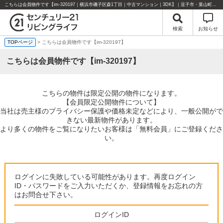
こちらは会員物件です【im-320197｜横浜市磯子区森1丁目｜中古マンション｜3DK】｜逗子市・葉山町・湘南エリアの不動産のことならセンチュリー21リビングライフにお任せください！
検索
お知らせ
TOPページ
> こちらは会員物件です【im-320197】
こちらは会員物件です【im-320197】
こちらの物件は限定公開の物件になります。
【会員限定公開物件について】
当社は売主様のプライバシー保護や価格未定などにより、一般公開がで
きない最新物件があります。
より多くの物件をご覧になりたいお客様は「無料会員」にご登録くださ
い。
ログインに失敗している可能性があります。再度ログイン
ID・パスワードをご入力いただくか、登録情報をお忘れの方
はお問合せ下さい。
ログインID