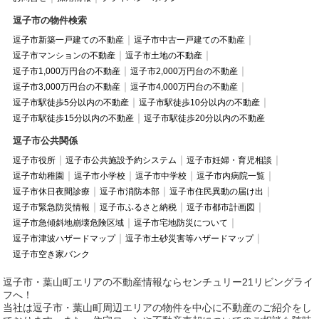
逗子市の物件検索
逗子市新築一戸建ての不動産
逗子市中古一戸建ての不動産
逗子市マンションの不動産
逗子市土地の不動産
逗子市1,000万円台の不動産
逗子市2,000万円台の不動産
逗子市3,000万円台の不動産
逗子市4,000万円台の不動産
逗子市駅徒歩5分以内の不動産
逗子市駅徒歩10分以内の不動産
逗子市駅徒歩15分以内の不動産
逗子市駅徒歩20分以内の不動産
逗子市公共関係
逗子市役所
逗子市公共施設予約システム
逗子市妊婦・育児相談
逗子市幼稚園
逗子市小学校
逗子市中学校
逗子市内病院一覧
逗子市休日夜間診療
逗子市消防本部
逗子市住民異動の届け出
逗子市緊急防災情報
逗子市ふるさと納税
逗子市都市計画図
逗子市急傾斜地崩壊危険区域
逗子市宅地防災について
逗子市津波ハザードマップ
逗子市土砂災害等ハザードマップ
逗子市空き家バンク
逗子市・葉山町エリアの不動産情報ならセンチュリー21リビングライ
フへ！
当社は逗子市・葉山町周辺エリアの物件を中心に不動産のご紹介をし