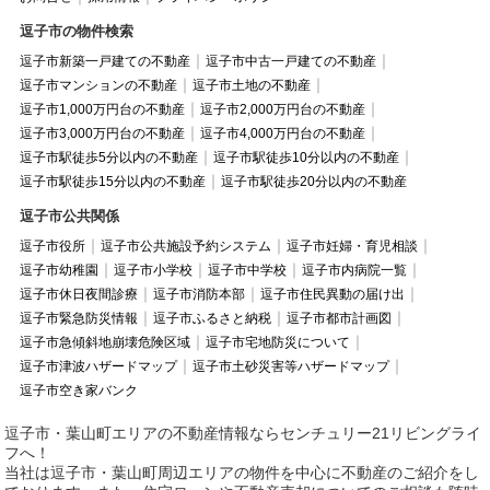
逗子市の物件検索
逗子市新築一戸建ての不動産
逗子市中古一戸建ての不動産
逗子市マンションの不動産
逗子市土地の不動産
逗子市1,000万円台の不動産
逗子市2,000万円台の不動産
逗子市3,000万円台の不動産
逗子市4,000万円台の不動産
逗子市駅徒歩5分以内の不動産
逗子市駅徒歩10分以内の不動産
逗子市駅徒歩15分以内の不動産
逗子市駅徒歩20分以内の不動産
逗子市公共関係
逗子市役所
逗子市公共施設予約システム
逗子市妊婦・育児相談
逗子市幼稚園
逗子市小学校
逗子市中学校
逗子市内病院一覧
逗子市休日夜間診療
逗子市消防本部
逗子市住民異動の届け出
逗子市緊急防災情報
逗子市ふるさと納税
逗子市都市計画図
逗子市急傾斜地崩壊危険区域
逗子市宅地防災について
逗子市津波ハザードマップ
逗子市土砂災害等ハザードマップ
逗子市空き家バンク
逗子市・葉山町エリアの不動産情報ならセンチュリー21リビングライ
フへ！
当社は逗子市・葉山町周辺エリアの物件を中心に不動産のご紹介をし