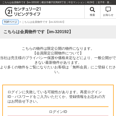
こちらは会員物件です【im-320192｜横浜市磯子区岡村8丁目｜中古マンション｜4LDK】｜逗子市・葉山町・湘南エリアの不動産のことならセンチュリー21リビングライフにお任せください！
検索
お知らせ
TOPページ
> こちらは会員物件です【im-320192】
こちらは会員物件です【im-320192】
こちらの物件は限定公開の物件になります。
【会員限定公開物件について】
当社は売主様のプライバシー保護や価格未定などにより、一般公開がで
きない最新物件があります。
より多くの物件をご覧になりたいお客様は「無料会員」にご登録くださ
い。
ログインに失敗している可能性があります。再度ログイン
ID・パスワードをご入力いただくか、登録情報をお忘れの方
はお問合せ下さい。
ログインID